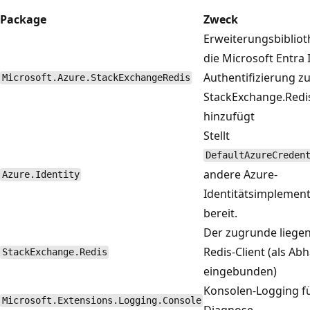
Package
Zweck
Erweiterungsbibliot
die Microsoft Entra 
Authentifizierung z
Microsoft.Azure.StackExchangeRedis
StackExchange.Redi
hinzufügt
Stellt
DefaultAzureCreden
andere Azure-
Azure.Identity
Identitätsimplemen
bereit.
Der zugrunde liege
Redis-Client (als Ab
StackExchange.Redis
eingebunden)
Konsolen-Logging f
Microsoft.Extensions.Logging.Console
Diagnose