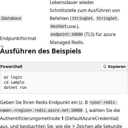
Lebensdauer wieder.
Schnittstelle zum Ausführen von
Befehlen (
,
,
IDatabase
StringGet
StringSet
usw.).
HashGet
(TLS) für azure
endpoint:10000
Endpunktformat
Managed Redis.
Ausführen des Beispiels
PowerShell
Kopieren
az login

cd sample

Geben Sie Ihren Redis-Endpunkt ein (z. B
<your-redis-
. ), wählen Sie die
name>.<region>.redis.azure.net:10000
Authentifizierungsmethode
1
(DefaultAzureCredential)
aus, und beobachten Sie, wie die
Zeichen alle Sekunde
+