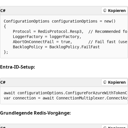
C#
Kopieren
ConfigurationOptions configurationOptions = new()

{

    Protocol = RedisProtocol.Resp3,  // Recommended for
    LoggerFactory = loggerFactory,

    AbortOnConnectFail = true,       // Fail fast (use 
    BacklogPolicy = BacklogPolicy.FailFast

Entra-ID-Setup:
C#
Kopieren
await configurationOptions.ConfigureForAzureWithTokenC
Grundlegende Redis-Vorgänge: