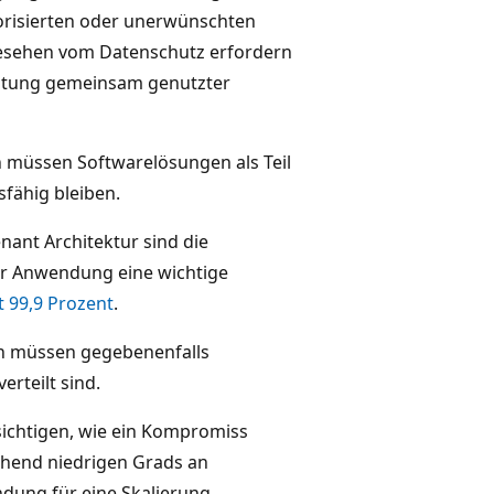
orisierten oder unerwünschten
gesehen vom Datenschutz erfordern
altung gemeinsam genutzter
müssen Softwarelösungen als Teil
fähig bleiben.
nant Architektur sind die
er Anwendung eine wichtige
t 99,9 Prozent
.
 müssen gegebenenfalls
rteilt sind.
chtigen, wie ein Kompromiss
chend niedrigen Grads an
ung für eine Skalierung