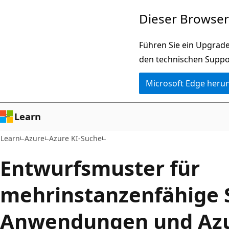
Zu
Dieser Browser 
Hauptinhalt
wechseln
Führen Sie ein Upgrade
den technischen Suppo
Microsoft Edge heru
Learn
Learn
Azure
Azure KI-Suche
Entwurfsmuster für
mehrinstanzenfähige 
Anwendungen und Azu