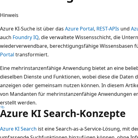
Hinweis
Azure KI-Suche ist über das
Azure Portal
,
REST-APIs
und
Az
auch
Foundry IQ
, die verwaltete Wissensschicht, die Unte
wiederverwendbare, berechtigungsfähige Wissensbasen f
Portal
transformiert.
Eine mehrinstanzenfähige Anwendung bietet an eine beli
dieselben Dienste und Funktionen, wobei diese die Daten
anzeigen oder gemeinsam nutzen können. In diesem Artikel
von Mandanten für mehrinstanzenfähige Anwendungen erläu
erstellt werden.
Azure KI Search-Konzepte
Azure KI Search
ist eine Search-as-a-Service-Lösung, mit 
umfassende Suchfunktionen hinzufügen können, ohne Infr