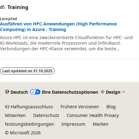
Training
Lernpfad
Ausführen von HPC-Anwendungen (High Performance
Computing) in Azure - Training
Azure HPC ist eine zweckorientierte Cloudfunktion für HPC- und
KI-Workloads, die modernste Prozessoren und InfiniBand-
Verbindungen der HPC-Klasse verwendet, um die beste
Anwendungsleistung, Skalierbarkeit und den besten Nutzen zu
erzielen. Mit Azure HPC können Benutzer Innovationen,
Produktivität und geschäftliche Agilität mithilfe einer
hochverfügbaren Palette von HPC- und KI-Technologien nutzen,
Last updated on
31.10.2025
die dynamisch zugeordnet werden können, wenn sich Ihre
geschäftlichen und technischen Anforderungen ändern. Bei
Deutsch
Ihre Datenschutzoptionen
Design
KI-Haftungsausschluss
Frühere Versionen
Blog
Mitwirken
Datenschutz
Consumer Health Privacy
Nutzungsbedingungen
Impressum
Marken
© Microsoft 2026