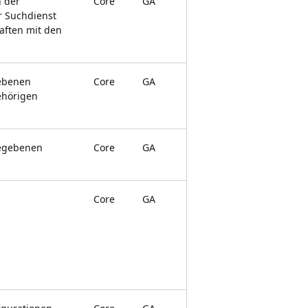
n der
Core
GA
 Suchdienst
haften mit den
gebenen
Core
GA
ehörigen
gegebenen
Core
GA
Core
GA
.