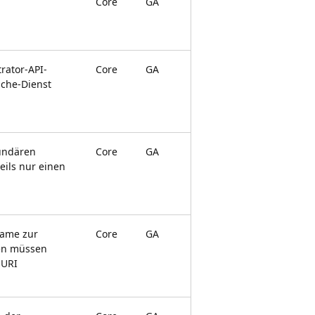
Core
GA
rator-API-
Core
GA
uche-Dienst
undären
Core
GA
eils nur einen
name zur
Core
GA
en müssen
-URI