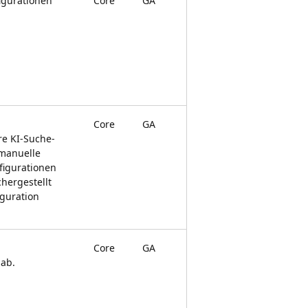
igurationen
Core
GA
Core
GA
re KI-Suche-
 manuelle
figurationen
hergestellt
iguration
Core
GA
 ab.