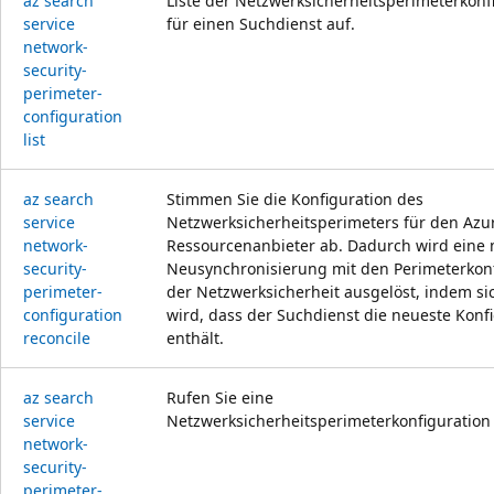
az search
Liste der Netzwerksicherheitsperimeterkonf
service
für einen Suchdienst auf.
network-
security-
perimeter-
configuration
list
az search
Stimmen Sie die Konfiguration des
service
Netzwerksicherheitsperimeters für den Azu
network-
Ressourcenanbieter ab. Dadurch wird eine
security-
Neusynchronisierung mit den Perimeterkon
perimeter-
der Netzwerksicherheit ausgelöst, indem sic
configuration
wird, dass der Suchdienst die neueste Konf
reconcile
enthält.
az search
Rufen Sie eine
service
Netzwerksicherheitsperimeterkonfiguration
network-
security-
perimeter-