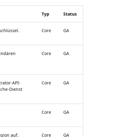
Typ
Status
schlüssel.
Core
GA
undären
Core
GA
rator-API-
Core
GA
uche-Dienst
Core
GA
gion auf.
Core
GA