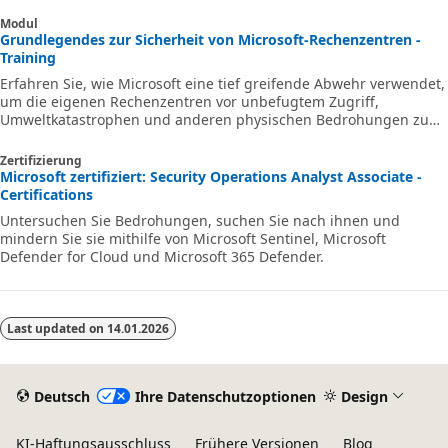
Modul
Grundlegendes zur Sicherheit von Microsoft-Rechenzentren -
Training
Erfahren Sie, wie Microsoft eine tief greifende Abwehr verwendet,
um die eigenen Rechenzentren vor unbefugtem Zugriff,
Umweltkatastrophen und anderen physischen Bedrohungen zu
schützen, und wie Microsoft eine ausfallsichere Architektur,
Geschäftskontinuität und Notfallwiederherstellung implementiert,
Zertifizierung
um die Verfügbarkeit seiner Dienste zu gewährleisten.
Microsoft zertifiziert: Security Operations Analyst Associate -
Certifications
Untersuchen Sie Bedrohungen, suchen Sie nach ihnen und
mindern Sie sie mithilfe von Microsoft Sentinel, Microsoft
Defender for Cloud und Microsoft 365 Defender.
Last updated on
14.01.2026
Deutsch
Ihre Datenschutzoptionen
Design
KI-Haftungsausschluss
Frühere Versionen
Blog