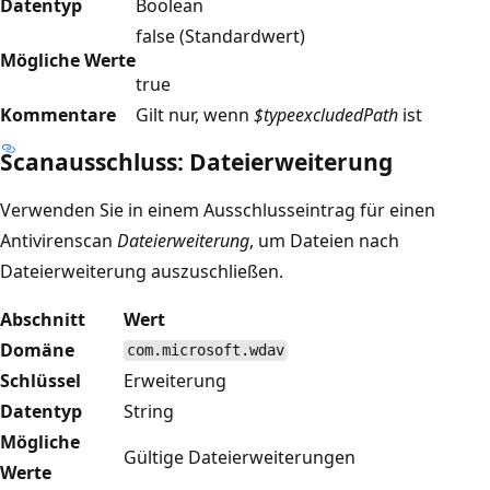
Datentyp
Boolean
false (Standardwert)
Mögliche Werte
true
Kommentare
Gilt nur, wenn
$type
excludedPath
ist
Scanausschluss: Dateierweiterung
Verwenden Sie in einem Ausschlusseintrag für einen
Antivirenscan
Dateierweiterung
, um Dateien nach
Dateierweiterung auszuschließen.
Abschnitt
Wert
Domäne
com.microsoft.wdav
Schlüssel
Erweiterung
Datentyp
String
Mögliche
Gültige Dateierweiterungen
Werte