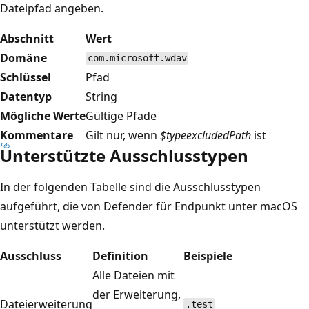
Dateipfad angeben.
Abschnitt
Wert
Domäne
com.microsoft.wdav
Schlüssel
Pfad
Datentyp
String
Mögliche Werte
Gültige Pfade
Kommentare
Gilt nur, wenn
$type
excludedPath
ist
Unterstützte Ausschlusstypen
In der folgenden Tabelle sind die Ausschlusstypen
aufgeführt, die von Defender für Endpunkt unter macOS
unterstützt werden.
Ausschluss
Definition
Beispiele
Alle Dateien mit
der Erweiterung,
Dateierweiterung
.test