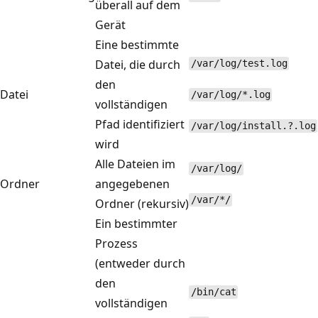
überall auf dem
Gerät
Eine bestimmte
Datei, die durch
/var/log/test.log
den
Datei
/var/log/*.log
vollständigen
Pfad identifiziert
/var/log/install.?.log
wird
Alle Dateien im
/var/log/
Ordner
angegebenen
/var/*/
Ordner (rekursiv)
Ein bestimmter
Prozess
(entweder durch
den
/bin/cat
vollständigen