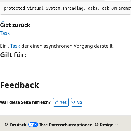
protected virtual System.Threading.Tasks.Task OnParame
Gibt zurück
Task
Ein ,
Task
der einen asynchronen Vorgang darstellt.
Gilt für:
Lesemodus
deaktiviert
Feedback
War diese Seite hilfreich?
Yes
No
Deutsch
Ihre Datenschutzoptionen
Design