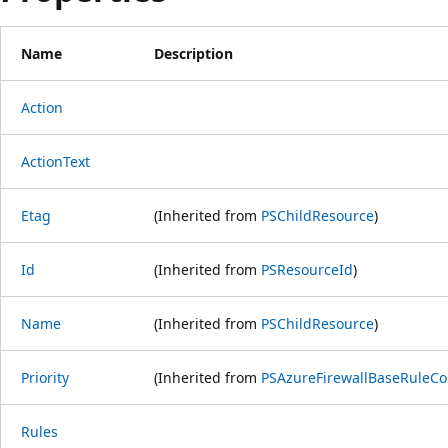
Name
Description
Action
ActionText
Etag
(Inherited from
PSChildResource
)
Id
(Inherited from
PSResourceId
)
Name
(Inherited from
PSChildResource
)
Priority
(Inherited from
PSAzureFirewallBaseRuleCol
Rules