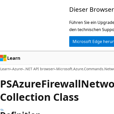
Zu
Zur
Dieser Browser 
Hauptinhalt
Seitennavigation
wechseln
springen
Führen Sie ein Upgrade
den technischen Suppo
Microsoft Edge heru
Learn
Learn
Azure
.NET API browser
Microsoft.Azure.Commands.Netw
PSAzure
Firewall
Netwo
Collection Class