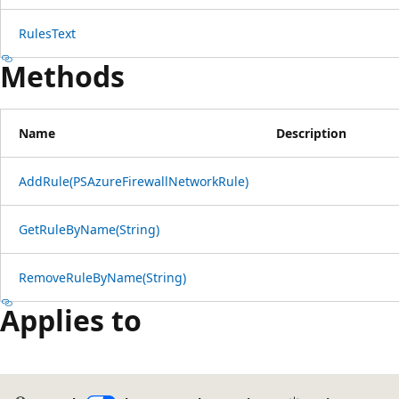
RulesText
Methods
Name
Description
AddRule(PSAzureFirewallNetworkRule)
GetRuleByName(String)
RemoveRuleByName(String)
Applies to