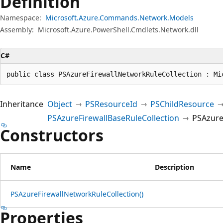
Definition
Namespace:
Microsoft.Azure.Commands.Network.Models
Assembly:
Microsoft.Azure.PowerShell.Cmdlets.Network.dll
C#
public class PSAzureFirewallNetworkRuleCollection : Mi
Inheritance
Object
PSResourceId
PSChildResource
PSAzureFirewallBaseRuleCollection
PSAzure
Constructors
Name
Description
PSAzureFirewallNetworkRuleCollection()
Properties