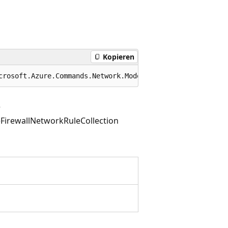
Kopieren
crosoft.Azure.Commands.Network.Models.PSAzureFirewallBas
FirewallNetworkRuleCollection