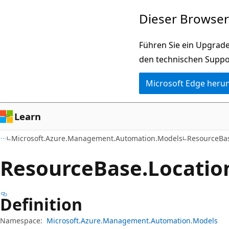
Zu
Zur
Dieser Browser 
Hauptinhalt
Seitennavigation
wechseln
springen
Führen Sie ein Upgrade
den technischen Suppo
Microsoft Edge heru
Learn
Microsoft.Azure.Management.Automation.Models
ResourceBa
Resource
Base.
Locatio
Definition
Namespace:
Microsoft.Azure.Management.Automation.Models