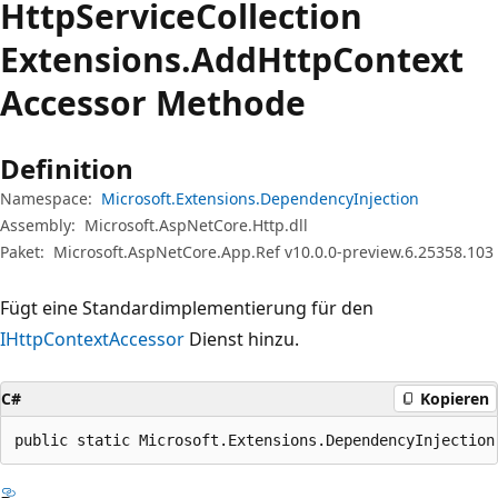
Http
Service
Collection
Extensions.
Add
Http
Context
Accessor Methode
Definition
Namespace:
Microsoft.Extensions.DependencyInjection
Assembly:
Microsoft.AspNetCore.Http.dll
Paket:
Microsoft.AspNetCore.App.Ref v10.0.0-preview.6.25358.103
Fügt eine Standardimplementierung für den
IHttpContextAccessor
Dienst hinzu.
C#
Kopieren
public static Microsoft.Extensions.DependencyInjection