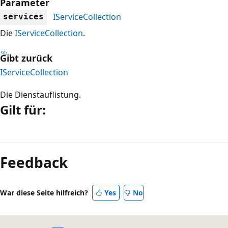
Parameter
IServiceCollection
services
Die
IServiceCollection
.
Gibt zurück
IServiceCollection
Die Dienstauflistung.
Gilt für:
Lesemodus
deaktiviert
Feedback
War diese Seite hilfreich?
Yes
No