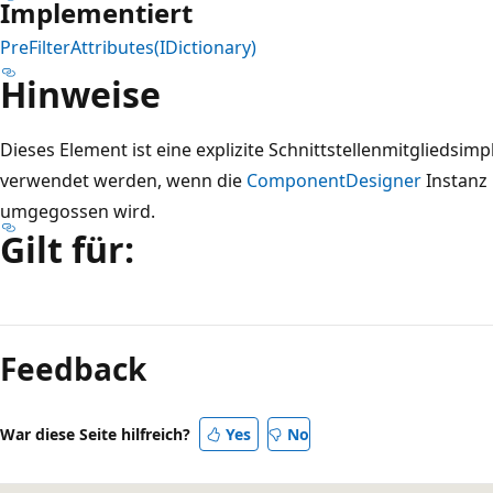
Implementiert
PreFilterAttributes(IDictionary)
Hinweise
Dieses Element ist eine explizite Schnittstellenmitgliedsim
verwendet werden, wenn die
ComponentDesigner
Instanz 
umgegossen wird.
Gilt für:
Lesemodus
deaktiviert
Feedback
War diese Seite hilfreich?
Yes
No