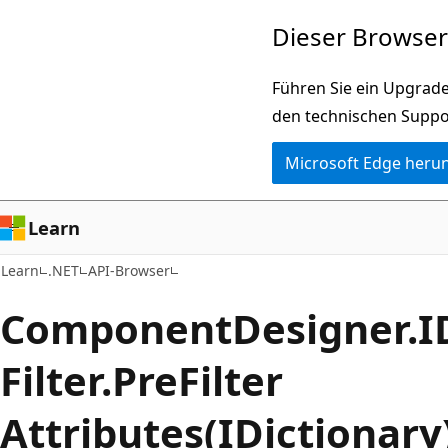
Zu
Zur
Dieser Browser 
Hauptinhalt
Seitennavigation
wechseln
springen
Führen Sie ein Upgrade
den technischen Suppo
Microsoft Edge heru
Learn
Learn
.NET
API-Browser
Component
Designer.
I
Filter.
Pre
Filter
Attributes(IDictionar