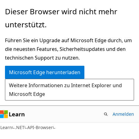
Zu
Zur
Dieser Browser wird nicht mehr
Hauptinhalt
Seitennavigation
unterstützt.
wechseln
springen
Führen Sie ein Upgrade auf Microsoft Edge durch, um
die neuesten Features, Sicherheitsupdates und den
technischen Support zu nutzen.
Microsoft Edge herunterladen
Weitere Informationen zu Internet Explorer und
Microsoft Edge
Learn
Anmelden
C#
Learn
.NET
API-Browser