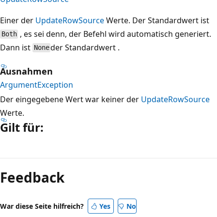
Einer der
UpdateRowSource
Werte. Der Standardwert ist
, es sei denn, der Befehl wird automatisch generiert.
Both
Dann ist
der Standardwert .
None
Ausnahmen
ArgumentException
Der eingegebene Wert war keiner der
UpdateRowSource
Werte.
Gilt für:
Lesemodus
deaktiviert
Feedback
War diese Seite hilfreich?
Yes
No