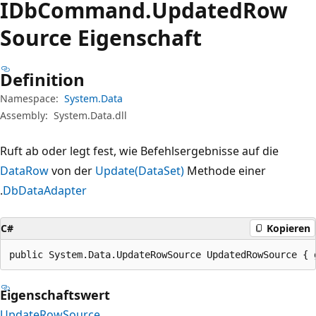
IDb
Command.
Updated
Row
Source Eigenschaft
Definition
Namespace:
System.Data
Assembly:
System.Data.dll
Ruft ab oder legt fest, wie Befehlsergebnisse auf die
DataRow
von der
Update(DataSet)
Methode einer
.
DbDataAdapter
C#
Kopieren
public System.Data.UpdateRowSource UpdatedRowSource { 
Eigenschaftswert
UpdateRowSource