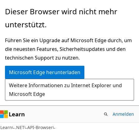
Zu
Zur
Dieser Browser wird nicht mehr
Hauptinhalt
Seitennavigation
unterstützt.
wechseln
springen
Führen Sie ein Upgrade auf Microsoft Edge durch, um
die neuesten Features, Sicherheitsupdates und den
technischen Support zu nutzen.
Microsoft Edge herunterladen
Weitere Informationen zu Internet Explorer und
Microsoft Edge
Learn
Anmelden
C#
Learn
.NET
API-Browser