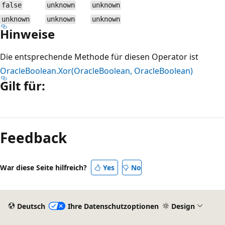
false
unknown
unknown
unknown
unknown
unknown
Hinweise
Die entsprechende Methode für diesen Operator ist
OracleBoolean.Xor(OracleBoolean, OracleBoolean)
Gilt für:
Lesemodus
deaktiviert
Feedback
War diese Seite hilfreich?
Yes
No
Deutsch
Ihre Datenschutzoptionen
Design