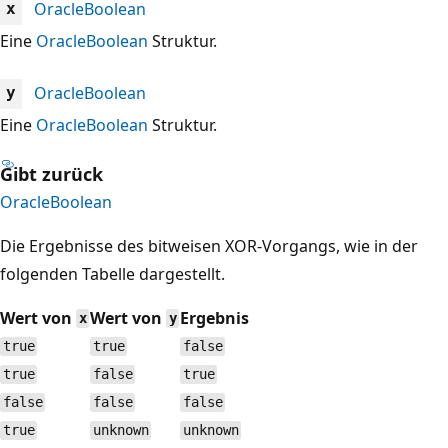
OracleBoolean
x
Eine
OracleBoolean
Struktur.
OracleBoolean
y
Eine
OracleBoolean
Struktur.
Gibt zurück
OracleBoolean
Die Ergebnisse des bitweisen XOR-Vorgangs, wie in der
folgenden Tabelle dargestellt.
Wert von
Wert von
Ergebnis
x
y
true
true
false
true
false
true
false
false
false
true
unknown
unknown