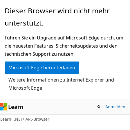
Zu
Zur
Dieser Browser wird nicht mehr
Hauptinhalt
Seitennavigation
unterstützt.
wechseln
springen
Führen Sie ein Upgrade auf Microsoft Edge durch, um
die neuesten Features, Sicherheitsupdates und den
technischen Support zu nutzen.
Microsoft Edge herunterladen
Weitere Informationen zu Internet Explorer und
Microsoft Edge
Learn
Anmelden
C#
Learn
.NET
API-Browser