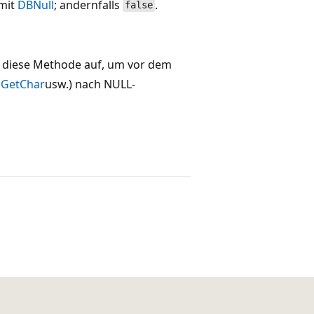
mit
DBNull
; andernfalls
.
false
ie diese Methode auf, um vor dem
,
GetChar
usw.) nach NULL-