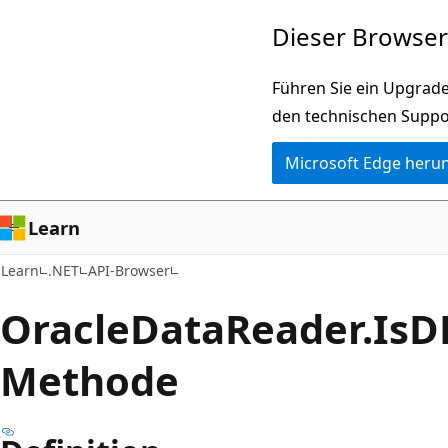
Zu
Zur
Dieser Browser 
Hauptinhalt
Seitennavigation
wechseln
springen
Führen Sie ein Upgrade
den technischen Suppo
Microsoft Edge heru
Learn
Learn
.NET
API-Browser
Oracle
Data
Reader.
Is
D
Methode