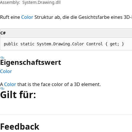
Assembly:
System.Drawing.dll
Ruft eine
Color
Struktur ab, die die Gesichtsfarbe eines 3D-
C#
public static System.Drawing.Color Control { get; }
Eigenschaftswert
Color
A
Color
that is the face color of a 3D element.
Gilt für:
Lesemodus
deaktiviert
Feedback