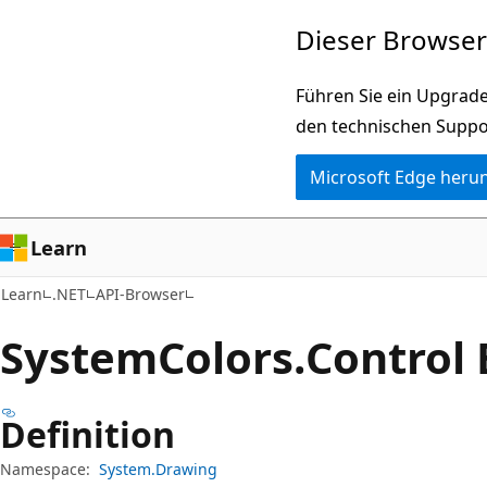
Zu
Zur
Dieser Browser 
Hauptinhalt
Seitennavigation
wechseln
springen
Führen Sie ein Upgrade
den technischen Suppo
Microsoft Edge heru
Learn
Learn
.NET
API-Browser
System
Colors.
Control 
Definition
Namespace:
System.Drawing