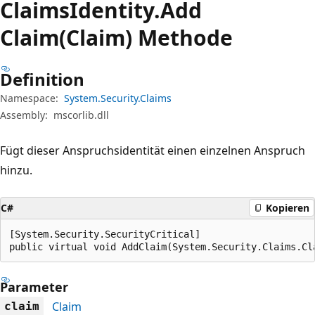
Claims
Identity.
Add
Claim(Claim) Methode
Definition
Namespace:
System.Security.Claims
Assembly:
mscorlib.dll
Fügt dieser Anspruchsidentität einen einzelnen Anspruch
hinzu.
C#
Kopieren
[System.Security.SecurityCritical]

public virtual void AddClaim(System.Security.Claims.Cl
Parameter
Claim
claim