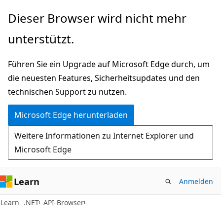
Zu
Zur
Dieser Browser wird nicht mehr
Hauptinhalt
Seitennavigation
unterstützt.
wechseln
springen
Führen Sie ein Upgrade auf Microsoft Edge durch, um
die neuesten Features, Sicherheitsupdates und den
technischen Support zu nutzen.
Microsoft Edge herunterladen
Weitere Informationen zu Internet Explorer und
Microsoft Edge
Learn
Anmelden
C#
Learn
.NET
API-Browser