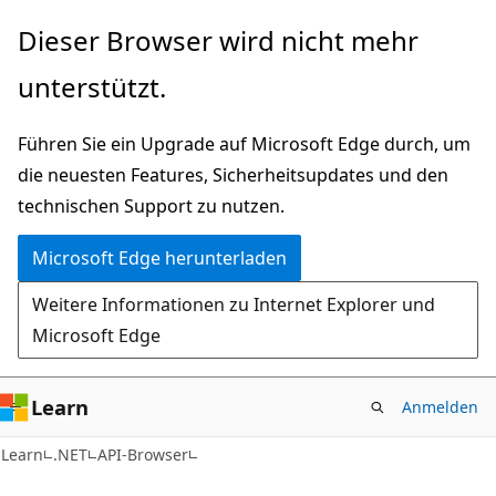
Zu
Zur
Dieser Browser wird nicht mehr
Hauptinhalt
Seitennavigation
unterstützt.
wechseln
springen
Führen Sie ein Upgrade auf Microsoft Edge durch, um
die neuesten Features, Sicherheitsupdates und den
technischen Support zu nutzen.
Microsoft Edge herunterladen
Weitere Informationen zu Internet Explorer und
Microsoft Edge
Learn
Anmelden
C#
Learn
.NET
API-Browser