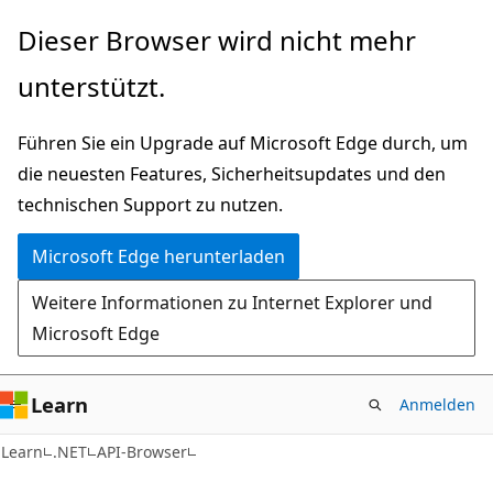
Zu
Zur
Dieser Browser wird nicht mehr
Hauptinhalt
Seitennavigation
unterstützt.
wechseln
springen
Führen Sie ein Upgrade auf Microsoft Edge durch, um
die neuesten Features, Sicherheitsupdates und den
technischen Support zu nutzen.
Microsoft Edge herunterladen
Weitere Informationen zu Internet Explorer und
Microsoft Edge
Learn
Anmelden
C#
Learn
.NET
API-Browser