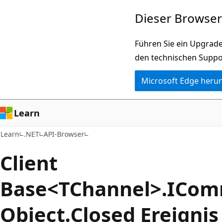
Zu
Zur
Dieser Browser 
Hauptinhalt
Seitennavigation
wechseln
springen
Führen Sie ein Upgrade
den technischen Suppo
Microsoft Edge heru
Learn
Learn
.NET
API-Browser
Client
Base<TChannel>.ICom
Object.
Closed Ereignis