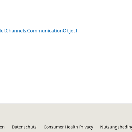
el.Channels.CommunicationObject
.
ken
Datenschutz
Consumer Health Privacy
Nutzungsbedi