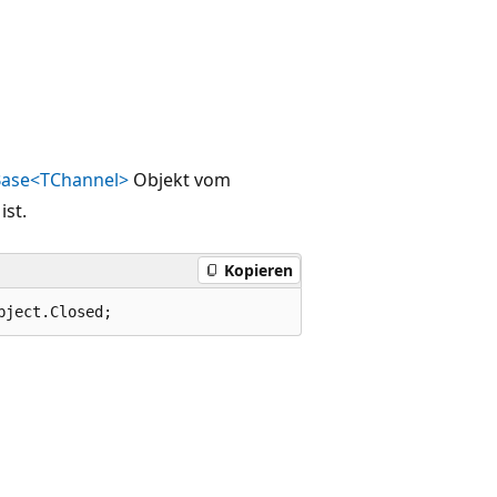
Base<TChannel>
Objekt vom
st.
Kopieren
bject.Closed;