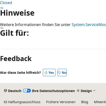
Closed
Hinweise
Weitere Informationen finden Sie unter
System.ServiceMod
Gilt für:
Lesemodus
deaktiviert
Feedback
War diese Seite hilfreich?
Yes
No
Deutsch
Ihre Datenschutzoptionen
Design
KI-Haftungsausschluss
Frühere Versionen
Blog
Mitwir