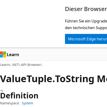
Zu
Zur
Dieser Browser 
Hauptinhalt
Seitennavigation
wechseln
springen
Führen Sie ein Upgrade
den technischen Suppo
Microsoft Edge heru
Learn
Learn
.NET
API-Browser
Value
Tuple.
To
String 
Definition
Namespace:
System