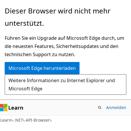
Zu
Zur
Dieser Browser wird nicht mehr
Hauptinhalt
Seitennavigation
unterstützt.
wechseln
springen
Führen Sie ein Upgrade auf Microsoft Edge durch, um
die neuesten Features, Sicherheitsupdates und den
technischen Support zu nutzen.
Microsoft Edge herunterladen
Weitere Informationen zu Internet Explorer und
Microsoft Edge
Learn
Anmelden
C#
Learn
.NET
API-Browser