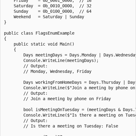
    Friday    = 0b_0001_0000,  // 16

    Saturday  = 0b_0010_0000,  // 32

    Sunday    = 0b_0100_0000,  // 64

    Weekend   = Saturday | Sunday

}

public class FlagsEnumExample

{

    public static void Main()

    {

        Days meetingDays = Days.Monday | Days.Wednesday
        Console.WriteLine(meetingDays);

        // Output:

        // Monday, Wednesday, Friday

        Days workingFromHomeDays = Days.Thursday | Days
        Console.WriteLine($"Join a meeting by phone on
        // Output:

        // Join a meeting by phone on Friday

        bool isMeetingOnTuesday = (meetingDays & Days.T
        Console.WriteLine($"Is there a meeting on Tuesd
        // Output:

        // Is there a meeting on Tuesday: False
