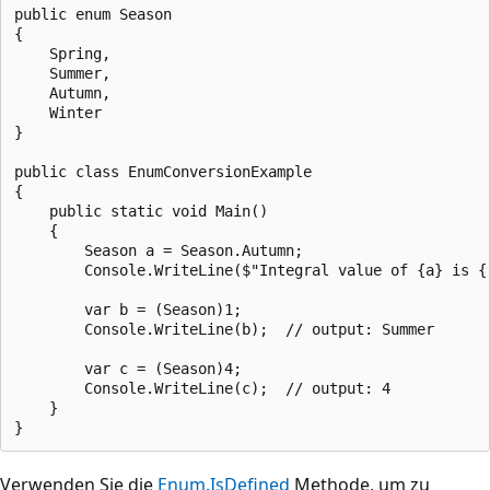
public enum Season

{

    Spring,

    Summer,

    Autumn,

    Winter

}

public class EnumConversionExample

{

    public static void Main()

    {

        Season a = Season.Autumn;

        Console.WriteLine($"Integral value of {a} is {
        var b = (Season)1;

        Console.WriteLine(b);  // output: Summer

        var c = (Season)4;

        Console.WriteLine(c);  // output: 4

    }

Verwenden Sie die
Enum.IsDefined
Methode, um zu