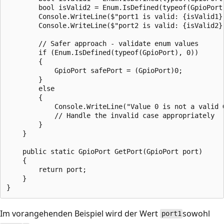
        bool isValid2 = Enum.IsDefined(typeof(GpioPort)
        Console.WriteLine($"port1 is valid: {isValid1}
        Console.WriteLine($"port2 is valid: {isValid2}
        // Safer approach - validate enum values

        if (Enum.IsDefined(typeof(GpioPort), 0))

        {

            GpioPort safePort = (GpioPort)0;

        }

        else

        {

            Console.WriteLine("Value 0 is not a valid G
            // Handle the invalid case appropriately

        }

    }

    public static GpioPort GetPort(GpioPort port)

    {

        return port;

    }

Im vorangehenden Beispiel wird der Wert
sowohl
port1