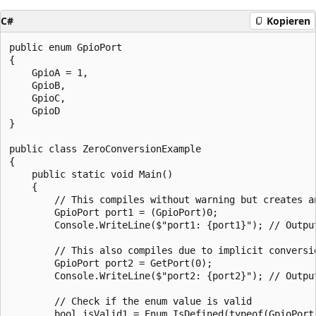
C#
Kopieren
public enum GpioPort

{

    GpioA = 1,

    GpioB,

    GpioC,

    GpioD

}

public class ZeroConversionExample

{

    public static void Main()

    {

        // This compiles without warning but creates an
        GpioPort port1 = (GpioPort)0;

        Console.WriteLine($"port1: {port1}"); // Output
        // This also compiles due to implicit conversio
        GpioPort port2 = GetPort(0);

        Console.WriteLine($"port2: {port2}"); // Output
        // Check if the enum value is valid

        bool isValid1 = Enum.IsDefined(typeof(GpioPort)