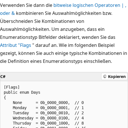
Verwenden Sie dann die
bitweise logischen Operatoren
|
,
oder
&
kombinieren Sie Auswahlmöglichkeiten bzw.
Überschneiden Sie Kombinationen von
Auswahlmöglichkeiten. Um anzugeben, dass ein
Enumerationstyp Bitfelder deklariert, wenden Sie das
Attribut "Flags
" darauf an. Wie im folgenden Beispiel
gezeigt, können Sie auch einige typische Kombinationen in
die Definition eines Enumerationstyps einschließen.
C#
Kopieren
[Flags]

public enum Days

{

    None      = 0b_0000_0000,  // 0

    Monday    = 0b_0000_0001,  // 1

    Tuesday   = 0b_0000_0010,  // 2

    Wednesday = 0b_0000_0100,  // 4

    Thursday  = 0b_0000_1000,  // 8
