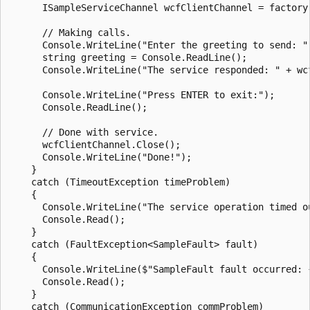
      ISampleServiceChannel wcfClientChannel = factory.
      // Making calls.

      Console.WriteLine("Enter the greeting to send: ")
      string greeting = Console.ReadLine();

      Console.WriteLine("The service responded: " + wc
      Console.WriteLine("Press ENTER to exit:");

      Console.ReadLine();

      // Done with service.

      wcfClientChannel.Close();

      Console.WriteLine("Done!");

    }

    catch (TimeoutException timeProblem)

    {

      Console.WriteLine("The service operation timed ou
      Console.Read();

    }

    catch (FaultException<SampleFault> fault)

    {

      Console.WriteLine($"SampleFault fault occurred: {
      Console.Read();

    }

    catch (CommunicationException commProblem)
