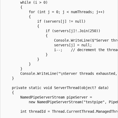
        while (i > 0)

        {

            for (int j = 0; j < numThreads; j++)

            {

                if (servers[j] != null)

                {

                    if (servers[j]!.Join(250))

                    {

                        Console.WriteLine($"Server thr
                        servers[j] = null;

                        i--;    // decrement the thread
                    }

                }

            }

        }

        Console.WriteLine("\nServer threads exhausted, 
    }

    private static void ServerThread(object? data)

    {

        NamedPipeServerStream pipeServer =

            new NamedPipeServerStream("testpipe", PipeD
        int threadId = Thread.CurrentThread.ManagedThre