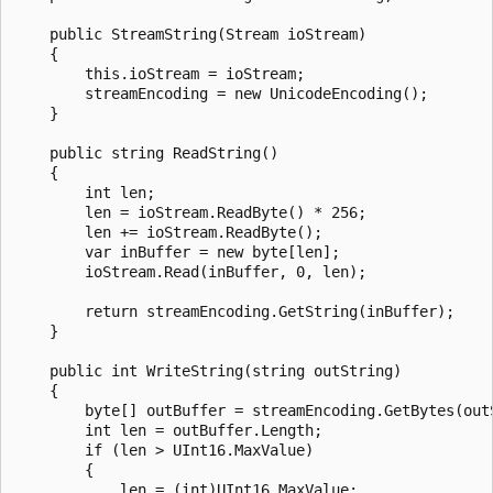
    public StreamString(Stream ioStream)

    {

        this.ioStream = ioStream;

        streamEncoding = new UnicodeEncoding();

    }

    public string ReadString()

    {

        int len;

        len = ioStream.ReadByte() * 256;

        len += ioStream.ReadByte();

        var inBuffer = new byte[len];

        ioStream.Read(inBuffer, 0, len);

        return streamEncoding.GetString(inBuffer);

    }

    public int WriteString(string outString)

    {

        byte[] outBuffer = streamEncoding.GetBytes(outS
        int len = outBuffer.Length;

        if (len > UInt16.MaxValue)

        {

            len = (int)UInt16.MaxValue;
