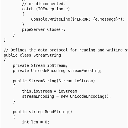
        // or disconnected.

        catch (IOException e)

        {

            Console.WriteLine($"ERROR: {e.Message}");

        }

        pipeServer.Close();

    }

}

// Defines the data protocol for reading and writing st
public class StreamString

{

    private Stream ioStream;

    private UnicodeEncoding streamEncoding;

    public StreamString(Stream ioStream)

    {

        this.ioStream = ioStream;

        streamEncoding = new UnicodeEncoding();

    }

    public string ReadString()

    {

        int len = 0;
