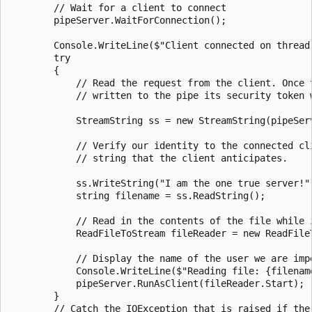
        // Wait for a client to connect

        pipeServer.WaitForConnection();

        Console.WriteLine($"Client connected on thread[
        try

        {

            // Read the request from the client. Once t
            // written to the pipe its security token w
            StreamString ss = new StreamString(pipeServ
            // Verify our identity to the connected cli
            // string that the client anticipates.

            ss.WriteString("I am the one true server!")
            string filename = ss.ReadString();

            // Read in the contents of the file while i
            ReadFileToStream fileReader = new ReadFileT
            // Display the name of the user we are impe
            Console.WriteLine($"Reading file: {filenam
            pipeServer.RunAsClient(fileReader.Start);

        }

        // Catch the IOException that is raised if the 