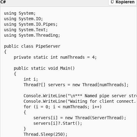
C#
Kopieren
using System;

using System.IO;

using System.IO.Pipes;

using System.Text;

using System.Threading;

public class PipeServer

{

    private static int numThreads = 4;

    public static void Main()

    {

        int i;

        Thread?[] servers = new Thread[numThreads];

        Console.WriteLine("\n*** Named pipe server str
        Console.WriteLine("Waiting for client connect..
        for (i = 0; i < numThreads; i++)

        {

            servers[i] = new Thread(ServerThread);

            servers[i]?.Start();

        }

        Thread.Sleep(250);
