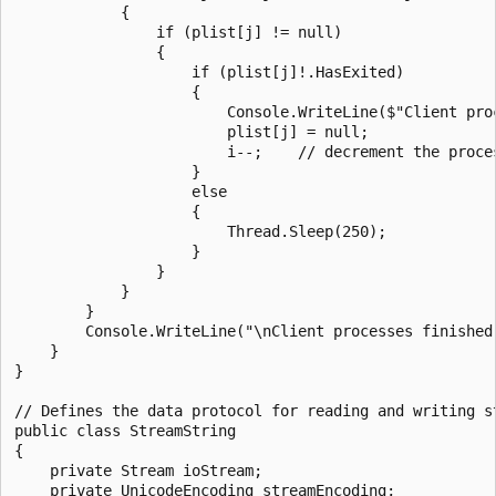
            {

                if (plist[j] != null)

                {

                    if (plist[j]!.HasExited)

                    {

                        Console.WriteLine($"Client pro
                        plist[j] = null;

                        i--;    // decrement the proces
                    }

                    else

                    {

                        Thread.Sleep(250);

                    }

                }

            }

        }

        Console.WriteLine("\nClient processes finished,
    }

}

// Defines the data protocol for reading and writing st
public class StreamString

{

    private Stream ioStream;

    private UnicodeEncoding streamEncoding;
