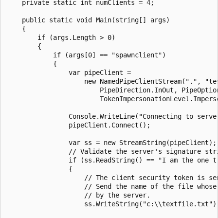
    private static int numClients = 4;

    public static void Main(string[] args)

    {

        if (args.Length > 0)

        {

            if (args[0] == "spawnclient")

            {

                var pipeClient =

                    new NamedPipeClientStream(".", "tes
                        PipeDirection.InOut, PipeOption
                        TokenImpersonationLevel.Imperso
                Console.WriteLine("Connecting to server
                pipeClient.Connect();

                var ss = new StreamString(pipeClient);

                // Validate the server's signature stri
                if (ss.ReadString() == "I am the one tr
                {

                    // The client security token is sen
                    // Send the name of the file whose 
                    // by the server.

                    ss.WriteString("c:\\textfile.txt");