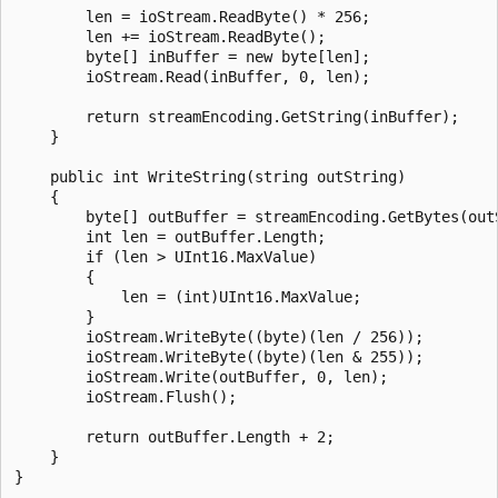
        len = ioStream.ReadByte() * 256;

        len += ioStream.ReadByte();

        byte[] inBuffer = new byte[len];

        ioStream.Read(inBuffer, 0, len);

        return streamEncoding.GetString(inBuffer);

    }

    public int WriteString(string outString)

    {

        byte[] outBuffer = streamEncoding.GetBytes(outS
        int len = outBuffer.Length;

        if (len > UInt16.MaxValue)

        {

            len = (int)UInt16.MaxValue;

        }

        ioStream.WriteByte((byte)(len / 256));

        ioStream.WriteByte((byte)(len & 255));

        ioStream.Write(outBuffer, 0, len);

        ioStream.Flush();

        return outBuffer.Length + 2;

    }

}
