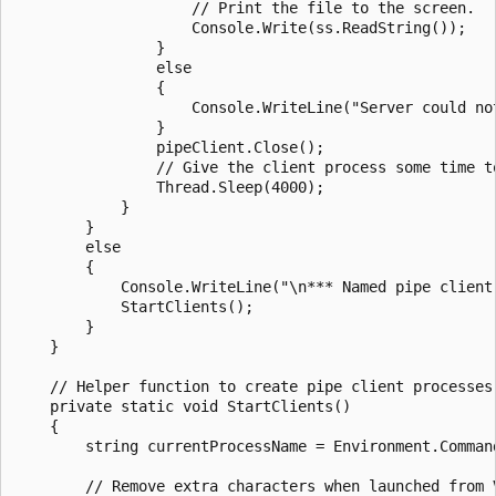
                    // Print the file to the screen.

                    Console.Write(ss.ReadString());

                }

                else

                {

                    Console.WriteLine("Server could not
                }

                pipeClient.Close();

                // Give the client process some time to
                Thread.Sleep(4000);

            }

        }

        else

        {

            Console.WriteLine("\n*** Named pipe client
            StartClients();

        }

    }

    // Helper function to create pipe client processes

    private static void StartClients()

    {

        string currentProcessName = Environment.Command
        // Remove extra characters when launched from V