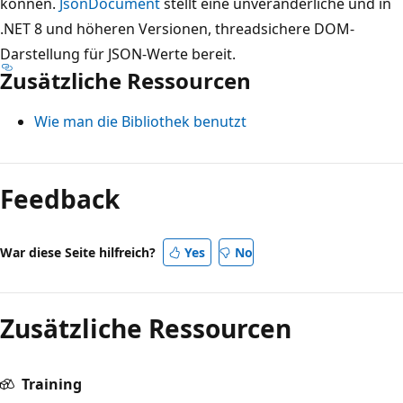
können.
JsonDocument
stellt eine unveränderliche und in
.NET 8 und höheren Versionen, threadsichere DOM-
Darstellung für JSON-Werte bereit.
Zusätzliche Ressourcen
Wie man die Bibliothek benutzt
Lesemodus
deaktiviert
Feedback
War diese Seite hilfreich?
Yes
No
Zusätzliche Ressourcen
Training