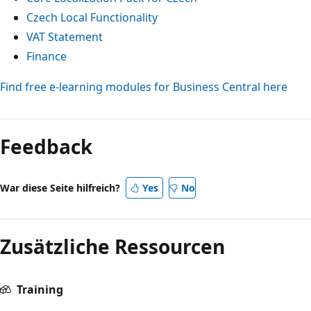
Czech Local Functionality
VAT Statement
Finance
Find free e-learning modules for Business Central here
Lesemodus
deaktiviert
Feedback
War diese Seite hilfreich?
Yes
No
Zusätzliche Ressourcen
Training