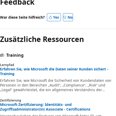
Feedback
War diese Seite hilfreich?
Yes
No
Zusätzliche Ressourcen
Training
Lernpfad
Erfahren Sie, wie Microsoft die Daten seiner Kunden sichert -
Training
Erfahren Sie, wie Microsoft die Sicherheit von Kundendaten von
Personen in den Bereichen „Audit“, „Compliance“, „Risk“ und
„Legal“ gewährleistet, die ein allgemeines Verständnis der
grundlegenden Sicherheits- und Datenschutzpraktiken von
Microsoft 365 zum Schutz ihrer Kundendaten anstreben.
Zertifizierung
Microsoft-Zertifizierung: Identitäts- und
Zugriffsadministrator(in) Associate - Certifications
Veranschaulichen der Features von Microsoft Entra ID, um