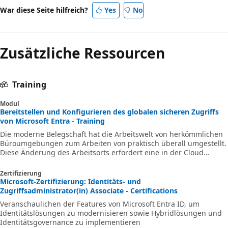
War diese Seite hilfreich?
Yes
No
Zusätzliche Ressourcen
Training
Modul
Bereitstellen und Konfigurieren des globalen sicheren Zugriffs
von Microsoft Entra - Training
Die moderne Belegschaft hat die Arbeitswelt von herkömmlichen
Büroumgebungen zum Arbeiten von praktisch überall umgestellt.
Diese Änderung des Arbeitsorts erfordert eine in der Cloud
bereitgestellte Netzwerkumgebung mit Identitätsüberwachung.
Diese Umgebung mit Identitätsüberwachung wird als Security
Zertifizierung
Service Edge (SSE) bezeichnet. Die SSE-Lösung von Microsoft
Microsoft-Zertifizierung: Identitäts- und
umfasst Microsoft Entra-Internetzugriff und Microsoft Entra-
Zugriffsadministrator(in) Associate - Certifications
Privatzugriff, die gemeinsam als globaler sicherer Zugriff
Veranschaulichen der Features von Microsoft Entra ID, um
bezeichnet werden. Diese Lösung
Identitätslösungen zu modernisieren sowie Hybridlösungen und
Identitätsgovernance zu implementieren