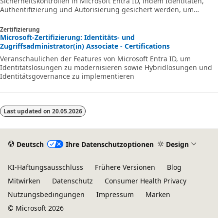
Sicherheitskontrollen in Microsoft Entra ID, indem Identitäten,
Authentifizierung und Autorisierung gesichert werden, um
Benutzer, Gruppen und externe Identitäten vor Bedrohungen zu
schützen und gleichzeitig sicheren und nahtlosen Zugriff auf
Zertifizierung
Ressourcen sicherzustellen.
Microsoft-Zertifizierung: Identitäts- und
Zugriffsadministrator(in) Associate - Certifications
Veranschaulichen der Features von Microsoft Entra ID, um
Identitätslösungen zu modernisieren sowie Hybridlösungen und
Identitätsgovernance zu implementieren
Last updated on
20.05.2026
Deutsch
Ihre Datenschutzoptionen
Design
KI-Haftungsausschluss
Frühere Versionen
Blog
Mitwirken
Datenschutz
Consumer Health Privacy
Nutzungsbedingungen
Impressum
Marken
© Microsoft 2026