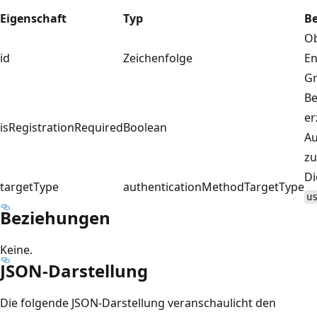
Eigenschaft
Typ
B
Ob
id
Zeichenfolge
En
Gr
Be
er
isRegistrationRequired
Boolean
Au
zu
Di
targetType
authenticationMethodTargetType
u
Beziehungen
Keine.
JSON-Darstellung
Die folgende JSON-Darstellung veranschaulicht den