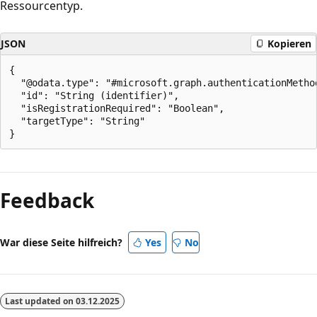
Ressourcentyp.
JSON
Kopieren
{

  "@odata.type": "#microsoft.graph.authenticationMethod
  "id": "String (identifier)",

  "isRegistrationRequired": "Boolean",

  "targetType": "String"

Lesemodus
deaktiviert
Feedback
War diese Seite hilfreich?
Yes
No
Last updated on
03.12.2025