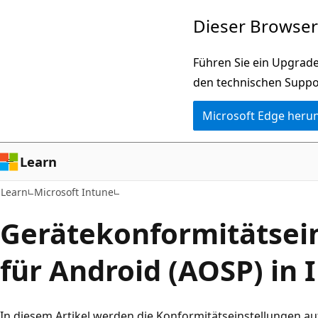
Zu
Dieser Browser 
Hauptinhalt
wechseln
Führen Sie ein Upgrade
den technischen Suppo
Microsoft Edge heru
Learn
Learn
Microsoft Intune
Gerätekonformitätsei
für Android (AOSP) in 
In diesem Artikel werden die Konformitätseinstellungen auf