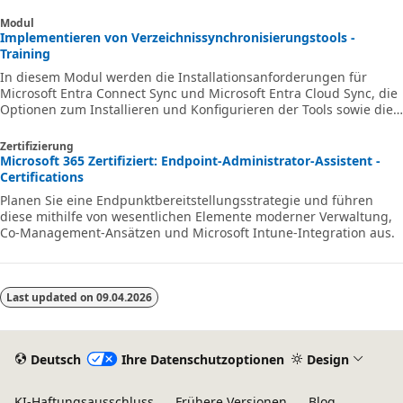
Modul
Implementieren von Verzeichnissynchronisierungstools -
Training
In diesem Modul werden die Installationsanforderungen für
Microsoft Entra Connect Sync und Microsoft Entra Cloud Sync, die
Optionen zum Installieren und Konfigurieren der Tools sowie die
Überwachung von Synchronisierungsdiensten mithilfe von
Microsoft Entra Connect Health untersucht.
Zertifizierung
Microsoft 365 Zertifiziert: Endpoint-Administrator-Assistent -
Certifications
Planen Sie eine Endpunktbereitstellungsstrategie und führen
diese mithilfe von wesentlichen Elemente moderner Verwaltung,
Co-Management-Ansätzen und Microsoft Intune-Integration aus.
Last updated on
09.04.2026
Deutsch
Ihre Datenschutzoptionen
Design
KI-Haftungsausschluss
Frühere Versionen
Blog