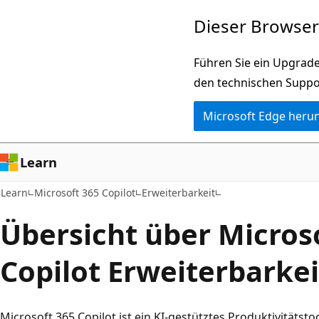
Zu
Dieser Browser 
Hauptinhalt
wechseln
Führen Sie ein Upgrade
den technischen Suppo
Microsoft Edge heru
Learn
Learn
Microsoft 365 Copilot
Erweiterbarkeit
Übersicht über Micros
Copilot Erweiterbarkei
Microsoft 365 Copilot ist ein KI-gestütztes Produktivitätsto