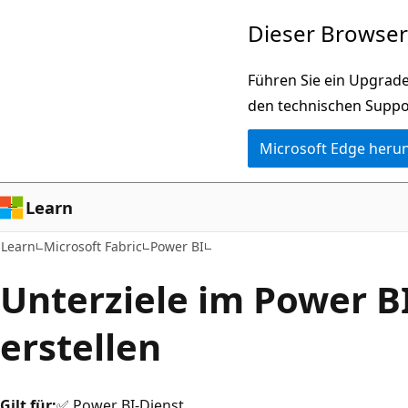
Zu
Dieser Browser 
Hauptinhalt
wechseln
Führen Sie ein Upgrade
den technischen Suppo
Microsoft Edge heru
Learn
Learn
Microsoft Fabric
Power BI
Unterziele im Power B
erstellen
Gilt für:
✅ Power BI-Dienst