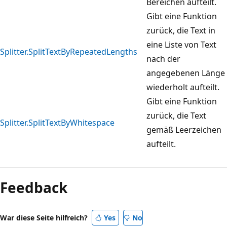
Bereichen aufteilt.
Gibt eine Funktion
zurück, die Text in
eine Liste von Text
Splitter.SplitTextByRepeatedLengths
nach der
angegebenen Länge
wiederholt aufteilt.
Gibt eine Funktion
zurück, die Text
Splitter.SplitTextByWhitespace
gemäß Leerzeichen
aufteilt.
Lesemodus
deaktiviert
Feedback
War diese Seite hilfreich?
Yes
No