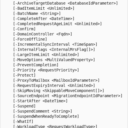
    [-ArchiveTargetDatabase <DatabaseIdParameter>]

    [-BadItemLimit <Unlimited>]

    [-BatchName <String>]

    [-CompleteAfter <DateTime>]

    [-CompletedRequestAgeLimit <Unlimited>]

    [-Confirm]

    [-DomainController <Fqdn>]

    [-ForceOffline]

    [-IncrementalSyncInterval <TimeSpan>]

    [-InternalFlags <InternalMrsFlag[]>]

    [-LargeItemLimit <Unlimited>]

    [-MoveOptions <MultiValuedProperty>]

    [-PreventCompletion]

    [-Priority <RequestPriority>]

    [-Protect]

    [-ProxyToMailbox <MailboxIdParameter>]

    [-RequestExpiryInterval <Unlimited>]

    [-SkipMoving <SkippableMoveComponent[]>]

    [-SourceEndpoint <MigrationEndpointIdParameter>]

    [-StartAfter <DateTime>]

    [-Suspend]

    [-SuspendComment <String>]

    [-SuspendWhenReadyToComplete]

    [-WhatIf]

    [-WorkloadType <RequestWorkloadType>]
