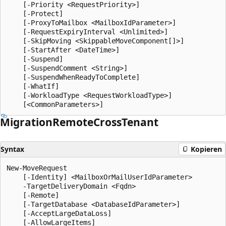
    [-Priority <RequestPriority>]

    [-Protect]

    [-ProxyToMailbox <MailboxIdParameter>]

    [-RequestExpiryInterval <Unlimited>]

    [-SkipMoving <SkippableMoveComponent[]>]

    [-StartAfter <DateTime>]

    [-Suspend]

    [-SuspendComment <String>]

    [-SuspendWhenReadyToComplete]

    [-WhatIf]

    [-WorkloadType <RequestWorkloadType>]

Migration
Remote
Cross
Tenant
Syntax
Kopieren
New-MoveRequest

    [-Identity] <MailboxOrMailUserIdParameter>

    -TargetDeliveryDomain <Fqdn>

    [-Remote]

    [-TargetDatabase <DatabaseIdParameter>]

    [-AcceptLargeDataLoss]

    [-AllowLargeItems]
