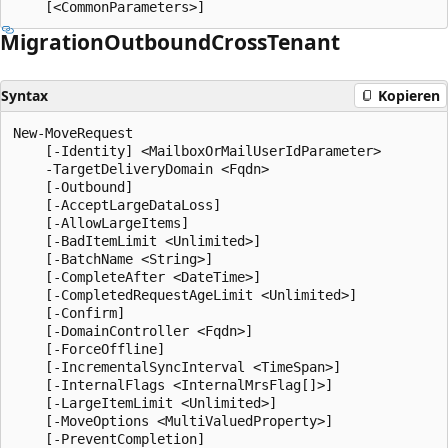
Migration
Outbound
Cross
Tenant
Syntax
Kopieren
New-MoveRequest

    [-Identity] <MailboxOrMailUserIdParameter>

    -TargetDeliveryDomain <Fqdn>

    [-Outbound]

    [-AcceptLargeDataLoss]

    [-AllowLargeItems]

    [-BadItemLimit <Unlimited>]

    [-BatchName <String>]

    [-CompleteAfter <DateTime>]

    [-CompletedRequestAgeLimit <Unlimited>]

    [-Confirm]

    [-DomainController <Fqdn>]

    [-ForceOffline]

    [-IncrementalSyncInterval <TimeSpan>]

    [-InternalFlags <InternalMrsFlag[]>]

    [-LargeItemLimit <Unlimited>]

    [-MoveOptions <MultiValuedProperty>]

    [-PreventCompletion]
