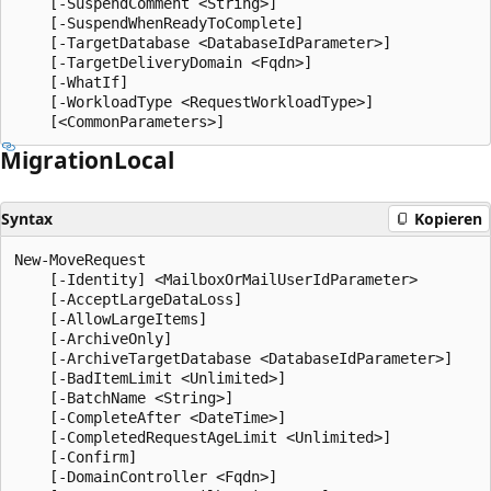
    [-SuspendComment <String>]

    [-SuspendWhenReadyToComplete]

    [-TargetDatabase <DatabaseIdParameter>]

    [-TargetDeliveryDomain <Fqdn>]

    [-WhatIf]

    [-WorkloadType <RequestWorkloadType>]

Migration
Local
Syntax
Kopieren
New-MoveRequest

    [-Identity] <MailboxOrMailUserIdParameter>

    [-AcceptLargeDataLoss]

    [-AllowLargeItems]

    [-ArchiveOnly]

    [-ArchiveTargetDatabase <DatabaseIdParameter>]

    [-BadItemLimit <Unlimited>]

    [-BatchName <String>]

    [-CompleteAfter <DateTime>]

    [-CompletedRequestAgeLimit <Unlimited>]

    [-Confirm]

    [-DomainController <Fqdn>]
