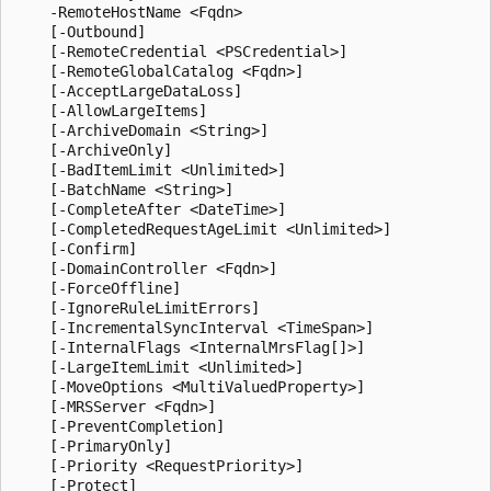
    -RemoteHostName <Fqdn>

    [-Outbound]

    [-RemoteCredential <PSCredential>]

    [-RemoteGlobalCatalog <Fqdn>]

    [-AcceptLargeDataLoss]

    [-AllowLargeItems]

    [-ArchiveDomain <String>]

    [-ArchiveOnly]

    [-BadItemLimit <Unlimited>]

    [-BatchName <String>]

    [-CompleteAfter <DateTime>]

    [-CompletedRequestAgeLimit <Unlimited>]

    [-Confirm]

    [-DomainController <Fqdn>]

    [-ForceOffline]

    [-IgnoreRuleLimitErrors]

    [-IncrementalSyncInterval <TimeSpan>]

    [-InternalFlags <InternalMrsFlag[]>]

    [-LargeItemLimit <Unlimited>]

    [-MoveOptions <MultiValuedProperty>]

    [-MRSServer <Fqdn>]

    [-PreventCompletion]

    [-PrimaryOnly]

    [-Priority <RequestPriority>]

    [-Protect]
