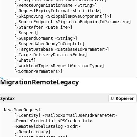
    [-RemoteOrganizationName <String>]

    [-RequestExpiryInterval <Unlimited>]

    [-SkipMoving <SkippableMoveComponent[]>]

    [-SourceEndpoint <MigrationEndpointIdParameter>]

    [-StartAfter <DateTime>]

    [-Suspend]

    [-SuspendComment <String>]

    [-SuspendWhenReadyToComplete]

    [-TargetDatabase <DatabaseIdParameter>]

    [-TargetDeliveryDomain <Fqdn>]

    [-WhatIf]

    [-WorkloadType <RequestWorkloadType>]

Migration
Remote
Legacy
Syntax
Kopieren
New-MoveRequest

    [-Identity] <MailboxOrMailUserIdParameter>

    -RemoteCredential <PSCredential>

    -RemoteGlobalCatalog <Fqdn>

    [-RemoteLegacy]
