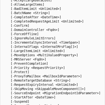
    [-AcceptLargeDataLoss]

    [-AllowLargeItems]

    [-BadItemLimit <Unlimited>]

    [-BatchName <String>]

    [-CompleteAfter <DateTime>]

    [-CompletedRequestAgeLimit <Unlimited>]

    [-Confirm]

    [-DomainController <Fqdn>]

    [-ForceOffline]

    [-IgnoreRuleLimitErrors]

    [-IncrementalSyncInterval <TimeSpan>]

    [-InternalFlags <InternalMrsFlag[]>]

    [-LargeItemLimit <Unlimited>]

    [-MoveOptions <MultiValuedProperty>]

    [-MRSServer <Fqdn>]

    [-PreventCompletion]

    [-Priority <RequestPriority>]

    [-Protect]

    [-ProxyToMailbox <MailboxIdParameter>]

    [-RemoteTargetDatabase <String>]

    [-RequestExpiryInterval <Unlimited>]

    [-SkipMoving <SkippableMoveComponent[]>]

    [-SourceEndpoint <MigrationEndpointIdParameter>]

    [-StartAfter <DateTime>]

    [-Suspend]
