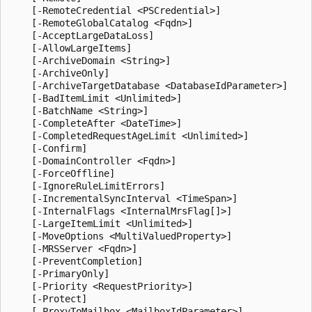
    [-RemoteCredential <PSCredential>]

    [-RemoteGlobalCatalog <Fqdn>]

    [-AcceptLargeDataLoss]

    [-AllowLargeItems]

    [-ArchiveDomain <String>]

    [-ArchiveOnly]

    [-ArchiveTargetDatabase <DatabaseIdParameter>]

    [-BadItemLimit <Unlimited>]

    [-BatchName <String>]

    [-CompleteAfter <DateTime>]

    [-CompletedRequestAgeLimit <Unlimited>]

    [-Confirm]

    [-DomainController <Fqdn>]

    [-ForceOffline]

    [-IgnoreRuleLimitErrors]

    [-IncrementalSyncInterval <TimeSpan>]

    [-InternalFlags <InternalMrsFlag[]>]

    [-LargeItemLimit <Unlimited>]

    [-MoveOptions <MultiValuedProperty>]

    [-MRSServer <Fqdn>]

    [-PreventCompletion]

    [-PrimaryOnly]

    [-Priority <RequestPriority>]

    [-Protect]

    [-ProxyToMailbox <MailboxIdParameter>]
