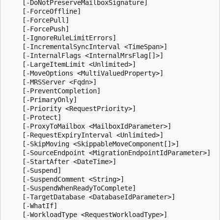
    [-DoNotPreserveMailboxSignature]

    [-ForceOffline]

    [-ForcePull]

    [-ForcePush]

    [-IgnoreRuleLimitErrors]

    [-IncrementalSyncInterval <TimeSpan>]

    [-InternalFlags <InternalMrsFlag[]>]

    [-LargeItemLimit <Unlimited>]

    [-MoveOptions <MultiValuedProperty>]

    [-MRSServer <Fqdn>]

    [-PreventCompletion]

    [-PrimaryOnly]

    [-Priority <RequestPriority>]

    [-Protect]

    [-ProxyToMailbox <MailboxIdParameter>]

    [-RequestExpiryInterval <Unlimited>]

    [-SkipMoving <SkippableMoveComponent[]>]

    [-SourceEndpoint <MigrationEndpointIdParameter>]

    [-StartAfter <DateTime>]

    [-Suspend]

    [-SuspendComment <String>]

    [-SuspendWhenReadyToComplete]

    [-TargetDatabase <DatabaseIdParameter>]

    [-WhatIf]

    [-WorkloadType <RequestWorkloadType>]
