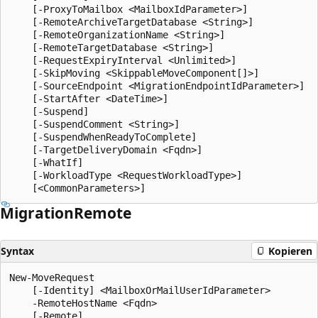
    [-ProxyToMailbox <MailboxIdParameter>]

    [-RemoteArchiveTargetDatabase <String>]

    [-RemoteOrganizationName <String>]

    [-RemoteTargetDatabase <String>]

    [-RequestExpiryInterval <Unlimited>]

    [-SkipMoving <SkippableMoveComponent[]>]

    [-SourceEndpoint <MigrationEndpointIdParameter>]

    [-StartAfter <DateTime>]

    [-Suspend]

    [-SuspendComment <String>]

    [-SuspendWhenReadyToComplete]

    [-TargetDeliveryDomain <Fqdn>]

    [-WhatIf]

    [-WorkloadType <RequestWorkloadType>]

Migration
Remote
Syntax
Kopieren
New-MoveRequest

    [-Identity] <MailboxOrMailUserIdParameter>

    -RemoteHostName <Fqdn>

    [-Remote]
