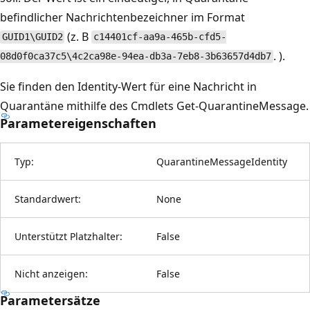
befindlicher Nachrichtenbezeichner im Format
(z. B
GUID1\GUID2
c14401cf-aa9a-465b-cfd5-
. ).
08d0f0ca37c5\4c2ca98e-94ea-db3a-7eb8-3b63657d4db7
Sie finden den Identity-Wert für eine Nachricht in
Quarantäne mithilfe des Cmdlets Get-QuarantineMessage.
Parametereigenschaften
Typ:
QuarantineMessageIdentity
Standardwert:
None
Unterstützt Platzhalter:
False
Nicht anzeigen:
False
Parametersätze