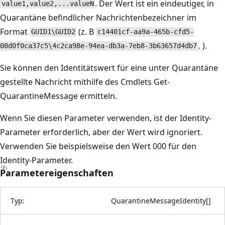
. Der Wert ist ein eindeutiger, in
value1,value2,...valueN
Quarantäne befindlicher Nachrichtenbezeichner im
Format
(z. B
GUID1\GUID2
c14401cf-aa9a-465b-cfd5-
. ).
08d0f0ca37c5\4c2ca98e-94ea-db3a-7eb8-3b63657d4db7
Sie können den Identitätswert für eine unter Quarantäne
gestellte Nachricht mithilfe des Cmdlets Get-
QuarantineMessage ermitteln.
Wenn Sie diesen Parameter verwenden, ist der Identity-
Parameter erforderlich, aber der Wert wird ignoriert.
Verwenden Sie beispielsweise den Wert 000 für den
Identity-Parameter.
Parametereigenschaften
Typ:
QuarantineMessageIdentity
[
]