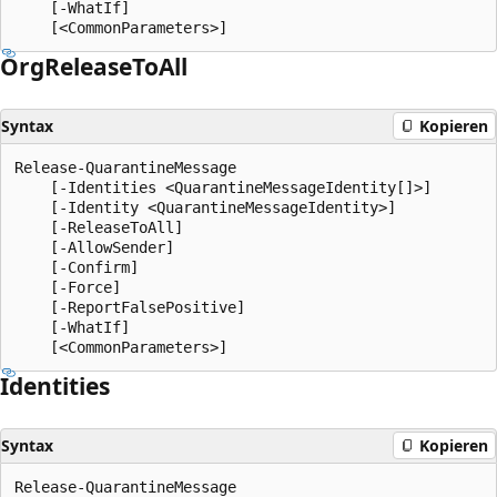
    [-WhatIf]

Org
Release
ToAll
Syntax
Kopieren
Release-QuarantineMessage

    [-Identities <QuarantineMessageIdentity[]>]

    [-Identity <QuarantineMessageIdentity>]

    [-ReleaseToAll]

    [-AllowSender]

    [-Confirm]

    [-Force]

    [-ReportFalsePositive]

    [-WhatIf]

Identities
Syntax
Kopieren
Release-QuarantineMessage
