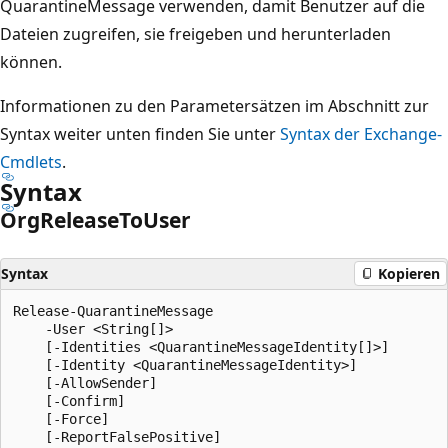
QuarantineMessage verwenden, damit Benutzer auf die
Dateien zugreifen, sie freigeben und herunterladen
können.
Informationen zu den Parametersätzen im Abschnitt zur
Syntax weiter unten finden Sie unter
Syntax der Exchange-
Cmdlets
.
Syntax
Org
Release
ToUser
Syntax
Kopieren
Release-QuarantineMessage

    -User <String[]>

    [-Identities <QuarantineMessageIdentity[]>]

    [-Identity <QuarantineMessageIdentity>]

    [-AllowSender]

    [-Confirm]

    [-Force]

    [-ReportFalsePositive]
