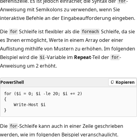
Befehlszeile. Es ist jedoch einfacher, die Syntax der
-
for
Anweisung mit Semikolons zu verwenden, wenn Sie
interaktive Befehle an der Eingabeaufforderung eingeben.
Die
Schleife ist flexibler als die
Schleife, da sie
for
foreach
es Ihnen ermöglicht, Werte in einem Array oder einer
Auflistung mithilfe von Mustern zu erhöhen. Im folgenden
Beispiel wird die
-Variable im
Repeat
-Teil der
-
$i
for
Anweisung um 2 erhöht.
PowerShell
Kopieren
for ($i = 0; $i -le 20; $i += 2)

{

    Write-Host $i

Die
-Schleife kann auch in einer Zeile geschrieben
for
werden, wie im folgenden Beispiel veranschaulicht.