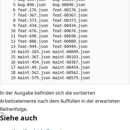
    5 bug-840.json   bug-00840.json

    6 feat-176.json  feat-00176.json

    7 feat-367.json  feat-00367.json

    8 feat-373.json  feat-00373.json

    9 feat-434.json  feat-00434.json

   10 feat-676.json  feat-00676.json

   11 feat-690.json  feat-00690.json

   12 feat-880.json  feat-00880.json

   13 feat-944.json  feat-00944.json

   14 maint-103.json maint-00049.json

   15 maint-367.json maint-00103.json

   16 maint-454.json maint-00367.json

   17 maint-49.json  maint-00454.json

   18 maint-562.json maint-00562.json

In der Ausgabe befinden sich die sortierten
Arbeitselemente nach dem Auffüllen in der erwarteten
Reihenfolge.
Siehe auch