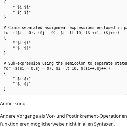
{

    "`$i:$i"

    "`$j:$j"

}

# Comma separated assignment expressions enclosed in pa
for (($i = 0), ($j = 0); $i -lt 10; ($i++), ($j++))

{

    "`$i:$i"

    "`$j:$j"

}

# Sub-expression using the semicolon to separate statem
for ($($i = 0;$j = 0); $i -lt 10; $($i++;$j++))

{

    "`$i:$i"

    "`$j:$j"

Anmerkung
Andere Vorgänge als Vor- und Postinkrement-Operationen
funktionieren möglicherweise nicht in allen Syntaxen.