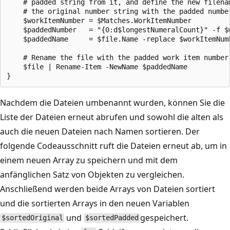
    # padded string from it, and define the new filenam
    # the original number string with the padded number
    $workItemNumber = $Matches.WorkItemNumber

    $paddedNumber   = "{0:d$longestNumeralCount}" -f $w
    $paddedName     = $file.Name -replace $workItemNumb
    # Rename the file with the padded work item number.
    $file | Rename-Item -NewName $paddedName

Nachdem die Dateien umbenannt wurden, können Sie die
Liste der Dateien erneut abrufen und sowohl die alten als
auch die neuen Dateien nach Namen sortieren. Der
folgende Codeausschnitt ruft die Dateien erneut ab, um in
einem neuen Array zu speichern und mit dem
anfänglichen Satz von Objekten zu vergleichen.
Anschließend werden beide Arrays von Dateien sortiert
und die sortierten Arrays in den neuen Variablen
und
gespeichert.
$sortedOriginal
$sortedPadded