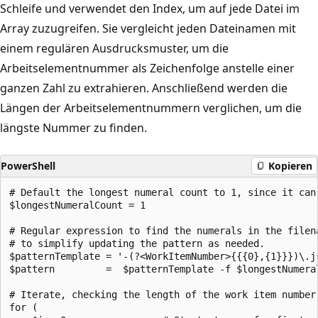
Schleife und verwendet den Index, um auf jede Datei im
Array zuzugreifen. Sie vergleicht jeden Dateinamen mit
einem regulären Ausdrucksmuster, um die
Arbeitselementnummer als Zeichenfolge anstelle einer
ganzen Zahl zu extrahieren. Anschließend werden die
Längen der Arbeitselementnummern verglichen, um die
längste Nummer zu finden.
PowerShell
Kopieren
# Default the longest numeral count to 1, since it can'
$longestNumeralCount = 1

# Regular expression to find the numerals in the filena
# to simplify updating the pattern as needed.

$patternTemplate = '-(?<WorkItemNumber>{{{0},{1}}})\.js
$pattern         =  $patternTemplate -f $longestNumeral
# Iterate, checking the length of the work item number 
for (
