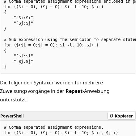
# Comma separated assignment expressions enclosed in pa
for (($i = 0), ($j = 0); $i -lt 10; $i++)

{

    "`$i:$i"

    "`$j:$j"

}

# Sub-expression using the semicolon to separate statem
for ($($i = 0;$j = 0); $i -lt 10; $i++)

{

    "`$i:$i"

    "`$j:$j"

Die folgenden Syntaxen werden für mehrere
Zuweisungsvorgänge in der
Repeat
-Anweisung
unterstützt:
PowerShell
Kopieren
# Comma separated assignment expressions.

for (($i = 0), ($j = 0); $i -lt 10; $i++, $j++)
