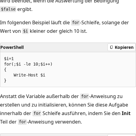
wird beendet, wenn die Auswertung der Bedingung
ergibt.
$false
Im folgenden Beispiel läuft die
-Schleife, solange der
for
Wert von
kleiner oder gleich 10 ist.
$i
PowerShell
Kopieren
$i=1

for(;$i -le 10;$i++)

{

    Write-Host $i

Anstatt die Variable außerhalb der
-Anweisung zu
for
erstellen und zu initialisieren, können Sie diese Aufgabe
innerhalb der
Schleife ausführen, indem Sie den
Init
for
Teil der
-Anweisung verwenden.
for