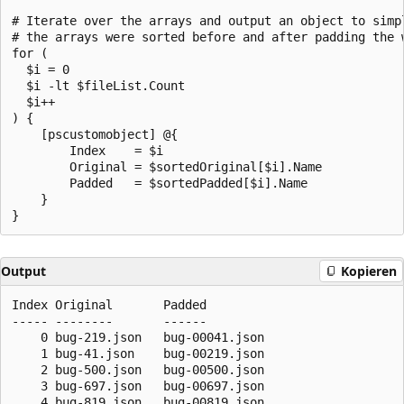
# Iterate over the arrays and output an object to simpl
# the arrays were sorted before and after padding the w
for (

  $i = 0

  $i -lt $fileList.Count

  $i++

) {

    [pscustomobject] @{

        Index    = $i

        Original = $sortedOriginal[$i].Name

        Padded   = $sortedPadded[$i].Name

    }

Output
Kopieren
Index Original       Padded

----- --------       ------

    0 bug-219.json   bug-00041.json

    1 bug-41.json    bug-00219.json

    2 bug-500.json   bug-00500.json

    3 bug-697.json   bug-00697.json

    4 bug-819.json   bug-00819.json
