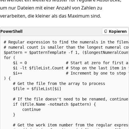
um nur Dateien mit einer Anzahl von Zahlen zu
verarbeiten, die kleiner als das Maximum sind.
PowerShell
Kopieren
# Regular expression to find the numerals in the filena
# numeral count is smaller than the longest numeral cou
$pattern = $patternTemplate -f 1, ($longestNumeralCount
for (

    $i = 0                 # Start at zero for first ar
    $i -lt $fileList.Count # Stop on the last item in t
    $i++                   # Increment by one to step t
) {

    # Get the file from the array to process

    $file = $fileList[$i]

    # If the file doesn't need to be renamed, continue 
    if ($file.Name -notmatch $pattern) {

        continue

    }

    # Get the work item number from the regular express