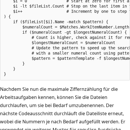
    $i = 0                 # Start at zero for first ar
    $i -lt $fileList.Count # Stop on the last item in t
    $i++                   # Increment by one to step t
) {

    if ($fileList[$i].Name -match $pattern) {

        $numeralCount = $Matches.WorkItemNumber.Length

        if ($numeralCount -gt $longestNumeralCount) {

            # Count is higher, check against it for rem
            $longestNumeralCount = $numeralCount

            # Update the pattern to speed up the search
            # with a smaller numeral count using patter
            $pattern = $patternTemplate -f $longestNume
        }

    }

Nachdem Sie nun die maximale Ziffernzählung für die
Arbeitsaufgaben kennen, können Sie die Dateien
durchlaufen, um sie bei Bedarf umzubenennen. Der
nächste Codeausschnitt durchläuft die Dateiliste erneut,
wobei die Nummern je nach Bedarf aufgefüllt werden. Er
verwendet ein weiteres Muster für reguläre Ausdrücke,