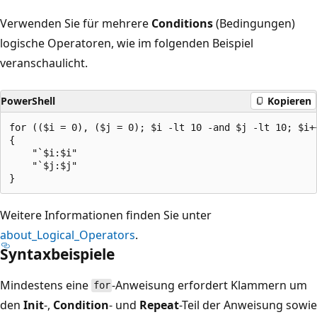
Verwenden Sie für mehrere
Conditions
(Bedingungen)
logische Operatoren, wie im folgenden Beispiel
veranschaulicht.
PowerShell
Kopieren
for (($i = 0), ($j = 0); $i -lt 10 -and $j -lt 10; $i++
{

    "`$i:$i"

    "`$j:$j"

Weitere Informationen finden Sie unter
about_Logical_Operators
.
Syntaxbeispiele
Mindestens eine
-Anweisung erfordert Klammern um
for
den
Init
-,
Condition
- und
Repeat
-Teil der Anweisung sowie