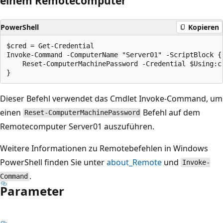
einem Remotecomputer
PowerShell
Kopieren
$cred = Get-Credential

Invoke-Command -ComputerName "Server01" -ScriptBlock {

    Reset-ComputerMachinePassword -Credential $Using:cr
Dieser Befehl verwendet das Cmdlet Invoke-Command, um
einen
Befehl auf dem
Reset-ComputerMachinePassword
Remotecomputer Server01 auszuführen.
Weitere Informationen zu Remotebefehlen in Windows
PowerShell finden Sie unter
about_Remote
und
Invoke-
.
Command
Parameter