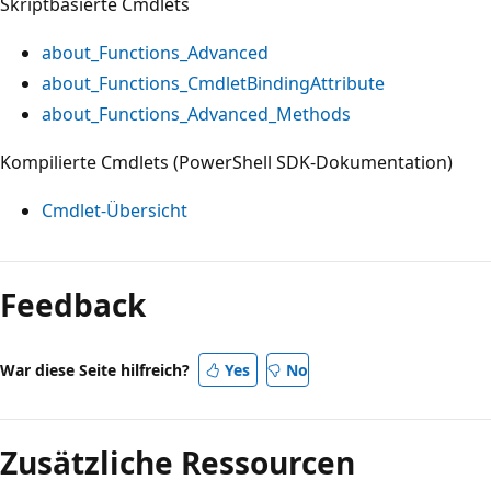
Skriptbasierte Cmdlets
about_Functions_Advanced
about_Functions_CmdletBindingAttribute
about_Functions_Advanced_Methods
Kompilierte Cmdlets (PowerShell SDK-Dokumentation)
Cmdlet-Übersicht
Lesemodus
deaktiviert
Feedback
War diese Seite hilfreich?
Yes
No
Zusätzliche Ressourcen