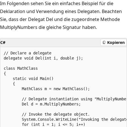
Im Folgenden sehen Sie ein einfaches Beispiel für die
Deklaration und Verwendung eines Delegaten. Beachten
Sie, dass der Delegat Del und die zugeordnete Methode
MultiplyNumbers die gleiche Signatur haben.
C#
Kopieren
// Declare a delegate

delegate void Del(int i, double j);

class MathClass

{

    static void Main()

    {

        MathClass m = new MathClass();

        // Delegate instantiation using "MultiplyNumber
        Del d = m.MultiplyNumbers;

        // Invoke the delegate object.

        System.Console.WriteLine("Invoking the delegate
        for (int i = 1; i <= 5; i++)
