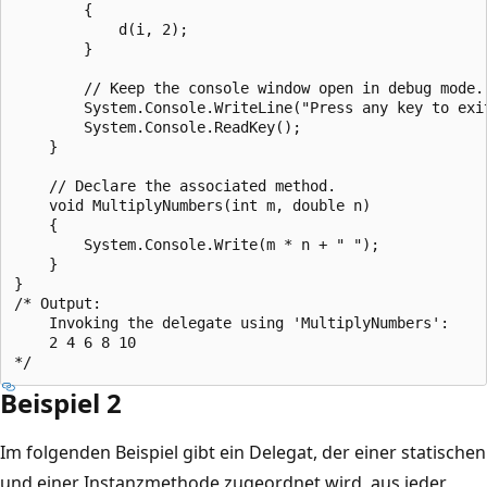
        {

            d(i, 2);

        }

        // Keep the console window open in debug mode.

        System.Console.WriteLine("Press any key to exit
        System.Console.ReadKey();

    }

    // Declare the associated method.

    void MultiplyNumbers(int m, double n)

    {

        System.Console.Write(m * n + " ");

    }

}

/* Output:

    Invoking the delegate using 'MultiplyNumbers':

    2 4 6 8 10

Beispiel 2
Im folgenden Beispiel gibt ein Delegat, der einer statischen
und einer Instanzmethode zugeordnet wird, aus jeder