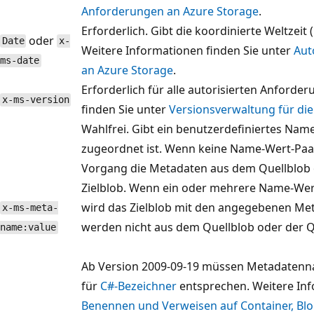
Anforderungen an Azure Storage
.
Erforderlich. Gibt die koordinierte Weltzeit
oder
Date
x-
Weitere Informationen finden Sie unter
Aut
ms-date
an Azure Storage
.
Erforderlich für alle autorisierten Anforde
x-ms-version
finden Sie unter
Versionsverwaltung für die
Wahlfrei. Gibt ein benutzerdefiniertes Nam
zugeordnet ist. Wenn keine Name-Wert-Paa
Vorgang die Metadaten aus dem Quellblob o
Zielblob. Wenn ein oder mehrere Name-We
wird das Zielblob mit den angegebenen Met
x-ms-meta-
werden nicht aus dem Quellblob oder der Qu
name:value
Ab Version 2009-09-19 müssen Metadaten
für
C#-Bezeichner
entsprechen. Weitere Inf
Benennen und Verweisen auf Container, Bl