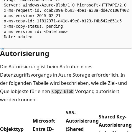
Server: Windows-Azure-Blob/1.0 Microsoft-HTTPAPI/2.0  

x-ms-request-id: cc6b209a-b593-4be1-a38a-dde7c106f402  
x-ms-version: 2015-02-21  

x-ms-copy-id: 1f812371-a41d-49e6-b123-f4b542e851c5  

x-ms-copy-status: pending

x-ms-version-id: <DateTime>  

Date: <date>  

Autorisierung
Die Autorisierung ist beim Aufrufen eines
Datenzugriffsvorgangs in Azure Storage erforderlich. In
der folgenden Tabelle wird beschrieben, wie die Ziel- und
Quellobjekte für einen
Vorgang autorisiert
Copy Blob
werden können:
SAS-
Shared Key-
Microsoft
Autorisierung
Autorisierung
Objekttyp
Entra ID-
(Shared