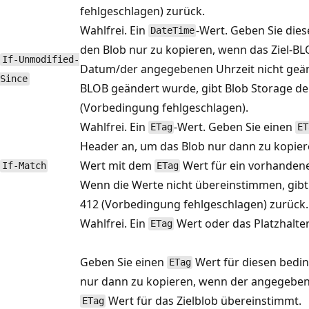
fehlgeschlagen) zurück.
Wahlfrei. Ein
-Wert. Geben Sie die
DateTime
den Blob nur zu kopieren, wenn das Ziel-
If-Unmodified-
Datum/der angegebenen Uhrzeit nicht geän
Since
BLOB geändert wurde, gibt Blob Storage de
(Vorbedingung fehlgeschlagen).
Wahlfrei. Ein
-Wert. Geben Sie einen
ETag
ET
Header an, um das Blob nur dann zu kopi
Wert mit dem
Wert für ein vorhandene
If-Match
ETag
Wenn die Werte nicht übereinstimmen, gibt
412 (Vorbedingung fehlgeschlagen) zurück.
Wahlfrei. Ein
Wert oder das Platzhalter
ETag
Geben Sie einen
Wert für diesen bedi
ETag
nur dann zu kopieren, wenn der angegebe
Wert für das Zielblob übereinstimmt.
ETag