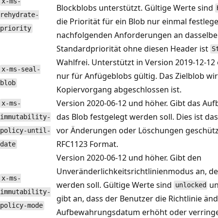
x-ms-
Blockblobs unterstützt. Gültige Werte sind
rehydrate-
die Priorität für ein Blob nur einmal festle
priority
nachfolgenden Anforderungen an dasselbe B
Standardpriorität ohne diesen Header ist
S
Wahlfrei. Unterstützt in Version 2019-12-12
x-ms-seal-
nur für Anfügeblobs gültig. Das Zielblob wi
blob
Kopiervorgang abgeschlossen ist.
Version 2020-06-12 und höher. Gibt das Au
x-ms-
das Blob festgelegt werden soll. Dies ist d
immutability-
vor Änderungen oder Löschungen geschützt
policy-until-
RFC1123 Format.
date
Version 2020-06-12 und höher. Gibt den
Unveränderlichkeitsrichtlinienmodus an, der
x-ms-
werden soll. Gültige Werte sind
u
unlocked
immutability-
gibt an, dass der Benutzer die Richtlinie ä
policy-mode
Aufbewahrungsdatum erhöht oder verringe