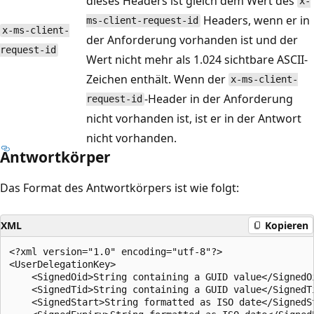
dieses Headers ist gleich dem Wert des
x-
Headers, wenn er in
ms-client-request-id
x-ms-client-
der Anforderung vorhanden ist und der
request-id
Wert nicht mehr als 1.024 sichtbare ASCII-
Zeichen enthält. Wenn der
x-ms-client-
-Header in der Anforderung
request-id
nicht vorhanden ist, ist er in der Antwort
nicht vorhanden.
Antwortkörper
Das Format des Antwortkörpers ist wie folgt:
XML
Kopieren
<?xml version="1.0" encoding="utf-8"?>

<UserDelegationKey>

    <SignedOid>String containing a GUID value</SignedOi
    <SignedTid>String containing a GUID value</SignedTi
    <SignedStart>String formatted as ISO date</SignedSt