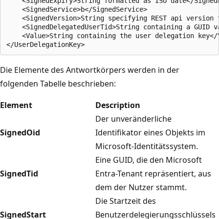
    <SignedExpiry>String formatted as ISO date</SignedE
    <SignedService>b</SignedService>

    <SignedVersion>String specifying REST api version 
    <SignedDelegatedUserTid>String containing a GUID va
    <Value>String containing the user delegation key</V
Die Elemente des Antwortkörpers werden in der
folgenden Tabelle beschrieben:
Element
Description
Der unveränderliche
SignedOid
Identifikator eines Objekts im
Microsoft-Identitätssystem.
Eine GUID, die den Microsoft
SignedTid
Entra-Tenant repräsentiert, aus
dem der Nutzer stammt.
Die Startzeit des
SignedStart
Benutzerdelegierungsschlüssels