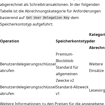
abgerechnet als Schreibtransaktionen. In der folgenden
Tabelle ist die Abrechnungskategorie für Anforderungen
basierend auf
dem
Get User Delegation Key
Speicherkontotyp aufgeführt:
Kategor
Operation
Speicherkontotyp
der
Abrech
Premium-
Blockblob
Benutzerdelegierungsschlüssel
Weitere
Standard für
abrufen
Einsätze
allgemeinen
Zwecke v2
Benutzerdelegierungsschlüssel
Standard-Allzweck
Lesevor
abrufen
v1
Weitere Informationen zu den Preisen für die angegebene