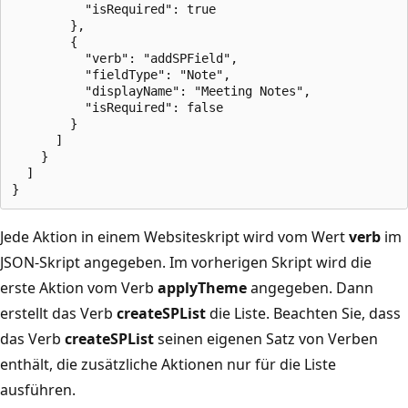
          "isRequired": true

        },

        {

          "verb": "addSPField",

          "fieldType": "Note",

          "displayName": "Meeting Notes",

          "isRequired": false

        }

      ]

    }

  ]

Jede Aktion in einem Websiteskript wird vom Wert
verb
im
JSON-Skript angegeben. Im vorherigen Skript wird die
erste Aktion vom Verb
applyTheme
angegeben. Dann
erstellt das Verb
createSPList
die Liste. Beachten Sie, dass
das Verb
createSPList
seinen eigenen Satz von Verben
enthält, die zusätzliche Aktionen nur für die Liste
ausführen.