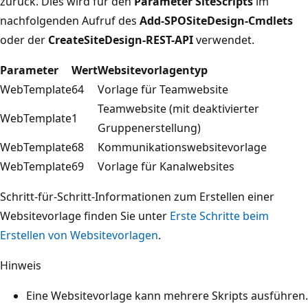
zurück. Dies wird für den
Parameter SiteScripts
im
nachfolgenden Aufruf des
Add-SPOSiteDesign-Cmdlets
oder der
CreateSiteDesign-REST-API
verwendet.
Parameter
Wert
Websitevorlagentyp
WebTemplate
64
Vorlage für Teamwebsite
Teamwebsite (mit deaktivierter
WebTemplate
1
Gruppenerstellung)
WebTemplate
68
Kommunikationswebsitevorlage
WebTemplate
69
Vorlage für Kanalwebsites
Schritt-für-Schritt-Informationen zum Erstellen einer
Websitevorlage finden Sie unter
Erste Schritte beim
Erstellen von Websitevorlagen
.
Hinweis
Eine Websitevorlage kann mehrere Skripts ausführen.