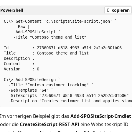
PowerShell
Kopieren
C:\> Get-Content 'c:\scripts\site-script.json' `

     -Raw | `

     Add-SPOSiteScript `

    -Title "Contoso theme and list"

Id          : 2756067f-d818-4933-a514-2a2b2c50fb06

Title       : Contoso theme and list

Description :

Content     :

Version     : 0

C:\> Add-SPOSiteDesign `

  -Title "Contoso customer tracking" `

  -WebTemplate "64" `

  -SiteScripts "2756067f-d818-4933-a514-2a2b2c50fb06" `
Im vorherigen Beispiel gibt das
Add-SPOSiteScript-Cmdlet
oder die
CreateSiteScript-REST-API
eine Websiteskript-ID