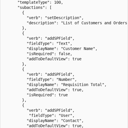
      "templateType": 100,

      "subactions": [

        {

          "verb": "setDescription",

          "description": "List of Customers and Orders"
        },

        {

          "verb": "addSPField",

          "fieldType": "Text",

          "displayName": "Customer Name",

          "isRequired": false,

          "addToDefaultView": true

        },

        {

          "verb": "addSPField",

          "fieldType": "Number",

          "displayName": "Requisition Total",

          "addToDefaultView": true,

          "isRequired": true

        },

        {

          "verb": "addSPField",

           "fieldType": "User",

          "displayName": "Contact",

          "addToDefaultView": true,
