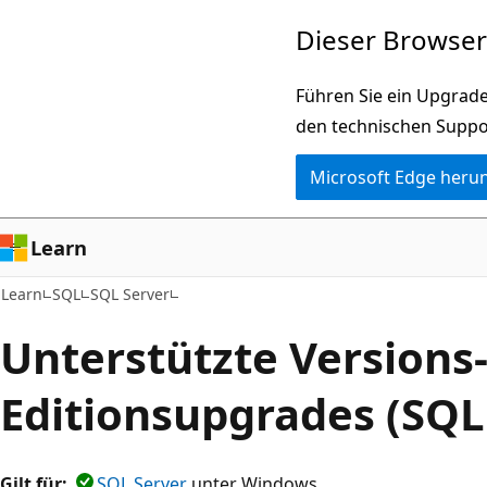
Zu
Dieser Browser 
Hauptinhalt
wechseln
Führen Sie ein Upgrade
den technischen Suppo
Microsoft Edge heru
Learn
Learn
SQL
SQL Server
Unterstützte Versions
Editionsupgrades (SQL
Gilt für:
SQL Server
unter Windows