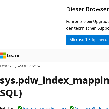
Zu
Dieser Browser 
Hauptinhalt
wechseln
Führen Sie ein Upgrade
den technischen Suppo
Microsoft Edge heru
Learn
Learn
SQL
SQL Server
sys.pdw_index_mapping
SQL)
Gilt für:
Azure Synapse Analytics
Analytics Platfor