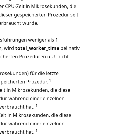
r CPU-Zeit in Mikrosekunden, die
ieser gespeicherten Prozedur seit
erbraucht wurde.
sführungen weniger als 1
n, wird
total_worker_time
bei nativ
icherten Prozeduren u.U. nicht
krosekunden) für die letzte
1
peicherten Prozedur.
it in Mikrosekunden, die diese
dur während einer einzelnen
1
verbraucht hat.
eit in Mikrosekunden, die diese
dur während einer einzelnen
1
verbraucht hat.