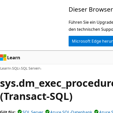
Zu
Dieser Browser 
Hauptinhalt
wechseln
Führen Sie ein Upgrade
den technischen Suppo
Microsoft Edge heru
Learn
Learn
SQL
SQL Server
sys.dm_exec_procedur
(Transact-SQL)
Gilt für:
SQL Server
Azure SQL-Datenbank
Azure 