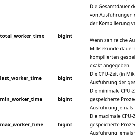
Die Gesamtdauer de
von Ausführungen d
der Kompilierung v
total_worker_time
bigint
Wenn zahlreiche Au
Millisekunde dauer
kompilierten gespe
exakt angegeben.
Die CPU-Zeit (in Mi
last_worker_time
bigint
Ausführung der ges
Die minimale CPU-Ze
min_worker_time
bigint
gespeicherte Proze
Ausführung jemals 
Die maximale CPU-Z
max_worker_time
bigint
gespeicherte Proze
Ausführung jemals 