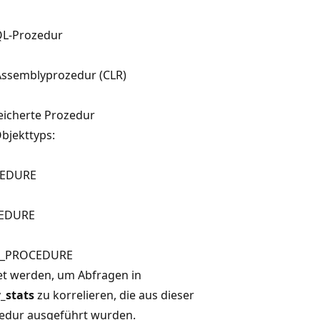
QL-Prozedur
Assemblyprozedur (CLR)
eicherte Prozedur
bjekttyps:
CEDURE
EDURE
D_PROCEDURE
t werden, um Abfragen in
_stats
zu korrelieren, die aus dieser
edur ausgeführt wurden.