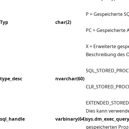
P = Gespeicherte S
Typ
char(2)
PC = Gespeicherte 
X = Erweiterte gesp
Beschreibung des O
SQL_STORED_PRO
type_desc
nvarchar(60)
CLR_STORED_PROC
EXTENDED_STORE
Dies kann verwende
sql_handle
varbinary(64)
sys.dm_exec_query
gespeicherten Proz