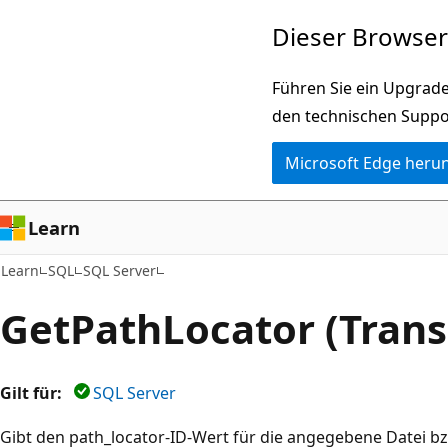
Zu
Dieser Browser 
Hauptinhalt
wechseln
Führen Sie ein Upgrade
den technischen Suppo
Microsoft Edge heru
Learn
Learn
SQL
SQL Server
GetPathLocator (Trans
Gilt für:
SQL Server
Gibt den path_locator-ID-Wert für die angegebene Datei b