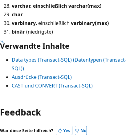
varchar, einschließlich
varchar
(max)
char
varbinary
, einschließlich
varbinary(max)
binär
(niedrigste)
Verwandte Inhalte
Data types (Transact-SQL) (Datentypen (Transact-
SQL))
Ausdrücke (Transact-SQL)
CAST und CONVERT (Transact-SQL)
Lesemodus
deaktiviert
Feedback
War diese Seite hilfreich?
Yes
No